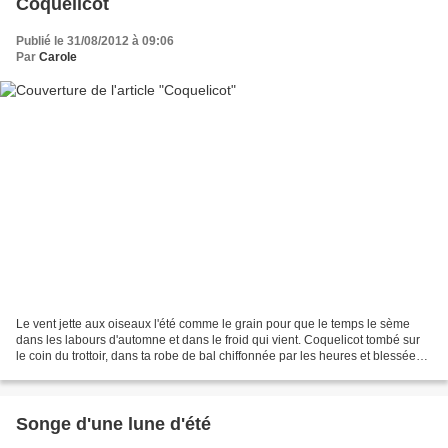
Coquelicot
Publié le 31/08/2012 à 09:06
Par
Carole
Le vent jette aux oiseaux l'été comme le grain pour que le temps le sème
dans les labours d'automne et dans le froid qui vient. Coquelicot tombé sur
le coin du trottoir, dans ta robe de bal chiffonnée par les heures et blessée
sous nos pas, il m'a semblé...
Songe d'une lune d'été