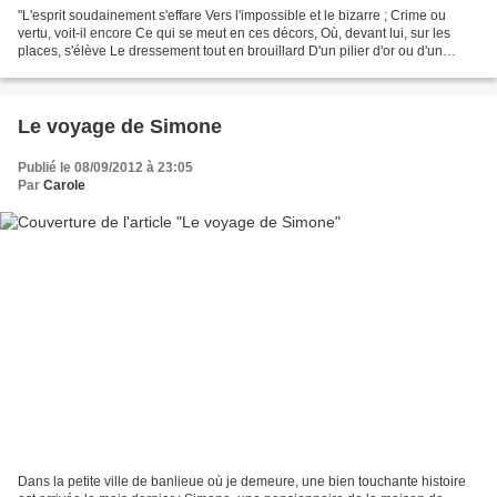
"L'esprit soudainement s'effare Vers l'impossible et le bizarre ; Crime ou
vertu, voit-il encore Ce qui se meut en ces décors, Où, devant lui, sur les
places, s'élève Le dressement tout en brouillard D'un pilier d'or ou d'un
fronton blafard Pour on ne...
Le voyage de Simone
Publié le 08/09/2012 à 23:05
Par
Carole
Dans la petite ville de banlieue où je demeure, une bien touchante histoire