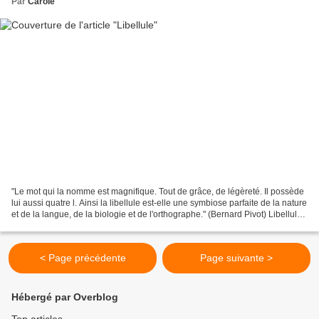
Par
Carole
"Le mot qui la nomme est magnifique. Tout de grâce, de légèreté. Il possède
lui aussi quatre l. Ainsi la libellule est-elle une symbiose parfaite de la nature
et de la langue, de la biologie et de l'orthographe." (Bernard Pivot) Libellule,
c'est vrai,...
< Page précédente
Page suivante >
Hébergé par Overblog