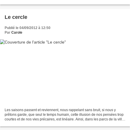
Versailles sur...
Le cercle
Publié le 04/09/2012 à 12:50
Par
Carole
Les saisons passent et reviennent, nous rappelant sans bruit, si nous y
prêtons garde, que seul le temps humain, cette illusion de nos pensées trop
courtes et de nos vies précaires, est linéaire. Ainsi, dans les parcs de la ville,
près des rues tristes...