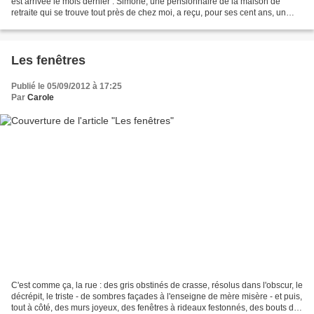
est arrivée le mois dernier : Simone, une pensionnaire de la maison de
retraite qui se trouve tout près de chez moi, a reçu, pour ses cent ans, un
billet d'avion pour Nice. Pour...
Les fenêtres
Publié le 05/09/2012 à 17:25
Par
Carole
C'est comme ça, la rue : des gris obstinés de crasse, résolus dans l'obscur, le
décrépit, le triste - de sombres façades à l'enseigne de mère misère - et puis,
tout à côté, des murs joyeux, des fenêtres à rideaux festonnés, des bouts de