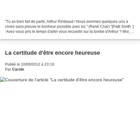
"Tu as bien fait de partir, Arthur Rimbaud ! Nous sommes quelques-uns à
croire sans preuve le bonheur possible avec toi." (René Char) "[Patti Smith :]
-Avez-vous pris le temps d'aller vous recueillir sur la tombe d'Arthur ? Moi, j'y
suis allée. J'y ai...
La certitude d'être encore heureuse
Publié le 10/09/2012 à 23:10
Par
Carole