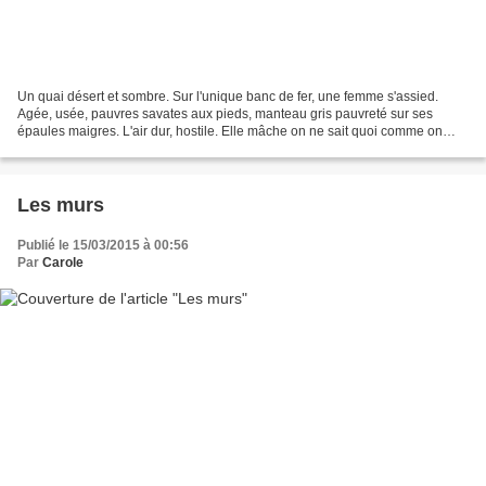
Un quai désert et sombre. Sur l'unique banc de fer, une femme s'assied.
Agée, usée, pauvres savates aux pieds, manteau gris pauvreté sur ses
épaules maigres. L'air dur, hostile. Elle mâche on ne sait quoi comme on
mâcherait un mauvais coup. J'attends...
Les murs
Publié le 15/03/2015 à 00:56
Par
Carole