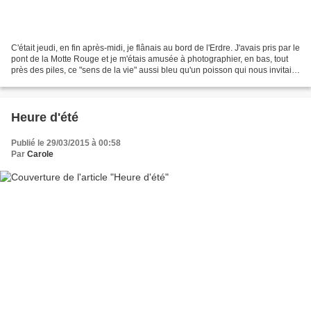
C'était jeudi, en fin après-midi, je flânais au bord de l'Erdre. J'avais pris par le
pont de la Motte Rouge et je m'étais amusée à photographier, en bas, tout
près des piles, ce "sens de la vie" aussi bleu qu'un poisson qui nous invitait
à remonter joyeusement...
Heure d'été
Publié le 29/03/2015 à 00:58
Par
Carole