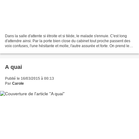
Dans la salle d'attente si étroite et si tiède, le malade s'ennuie. C'est long
d'attendre ainsi. Par la porte bien close du cabinet tout proche passent des
voix confuses, l'une hésitante et molle, l'autre assurée et forte. On prend les
choses en main,...
A quai
Publié le 16/03/2015 à 00:13
Par
Carole