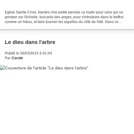
Eglise Sainte-Croix, Nantes Une petite pensée ce matin pour celui qui va
grimper sur l'échelle, tout près des anges, pour s'introduire dans le beffroi
comme un hibou, et faire tourner les aiguilles du côté de l'été. Dans ce
monde où les pendules auraient...
Le dieu dans l'arbre
Publié le 26/03/2015 à 01:04
Par
Carole