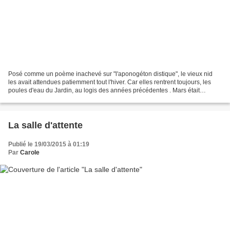
Posé comme un poème inachevé sur "l'aponogéton distique", le vieux nid
les avait attendues patiemment tout l'hiver. Car elles rentrent toujours, les
poules d'eau du Jardin, au logis des années précédentes . Mars était
revenu. On les avait vu s'évertuer...
La salle d'attente
Publié le 19/03/2015 à 01:19
Par
Carole