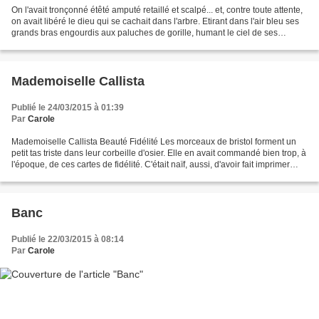
On l'avait tronçonné étêté amputé retaillé et scalpé... et, contre toute attente,
on avait libéré le dieu qui se cachait dans l'arbre. Etirant dans l'air bleu ses
grands bras engourdis aux paluches de gorille, humant le ciel de ses
naseaux d'ours, secouant...
Mademoiselle Callista
Publié le 24/03/2015 à 01:39
Par
Carole
Mademoiselle Callista Beauté Fidélité Les morceaux de bristol forment un
petit tas triste dans leur corbeille d'osier. Elle en avait commandé bien trop, à
l'époque, de ces cartes de fidélité. C'était naïf, aussi, d'avoir fait imprimer
ainsi, solitaire,...
Banc
Publié le 22/03/2015 à 08:14
Par
Carole