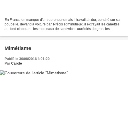
En France on manque d'entrepreneurs mais il travaillait dur, penché sur sa
poubelle, devant la voiture bar. Précis et minutieux, il extrayait les canettes
au fond clapotant, les morceaux de sandwichs auréolés de gras, les
trognons de pommes roussis et...
Mimétisme
Publié le 30/08/2016 à 01:20
Par
Carole