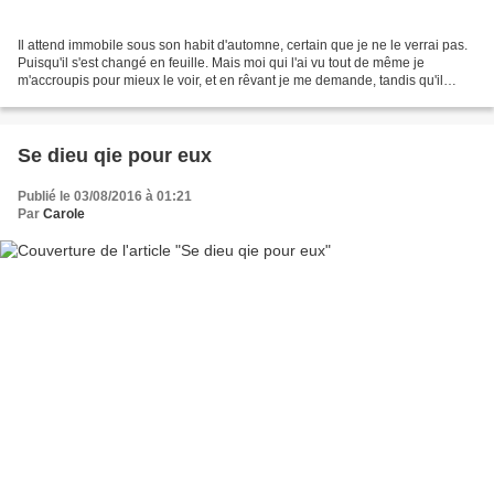
Il attend immobile sous son habit d'automne, certain que je ne le verrai pas.
Puisqu'il s'est changé en feuille. Mais moi qui l'ai vu tout de même je
m'accroupis pour mieux le voir, et en rêvant je me demande, tandis qu'il
tremble sous mon ombre si c'est...
Se dieu qie pour eux
Publié le 03/08/2016 à 01:21
Par
Carole