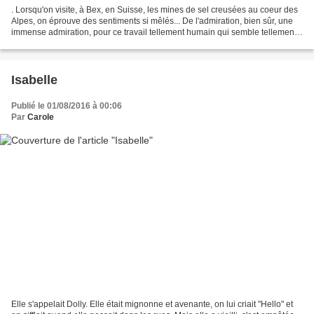
. Lorsqu'on visite, à Bex, en Suisse, les mines de sel creusées au coeur des
Alpes, on éprouve des sentiments si mêlés... De l'admiration, bien sûr, une
immense admiration, pour ce travail tellement humain qui semble tellement
surhumain - des kilomètres...
Isabelle
Publié le 01/08/2016 à 00:06
Par
Carole
Elle s'appelait Dolly. Elle était mignonne et avenante, on lui criait "Hello" et