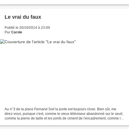
cafés et des...
Le vrai du faux
Publié le 20/10/2014 à 23:00
Par
Carole
Au n°3 de la place Fernand Soil la porte est toujours close. Bien sûr, me
direz-vous, puisque c'est, comme le vieux téléviseur abandonné sur le seuil,
comme la pierre de taille et les joints de ciment de l'encadrement, comme le
numéro 3 lui-même, si joliment...