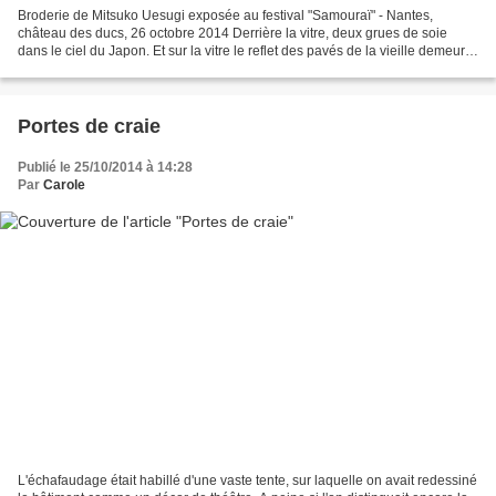
Broderie de Mitsuko Uesugi exposée au festival "Samouraï" - Nantes,
château des ducs, 26 octobre 2014 Derrière la vitre, deux grues de soie
dans le ciel du Japon. Et sur la vitre le reflet des pavés de la vieille demeure
des ducs de Bretagne. Tous les...
Portes de craie
Publié le 25/10/2014 à 14:28
Par
Carole
L'échafaudage était habillé d'une vaste tente, sur laquelle on avait redessiné