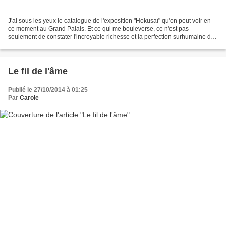
J'ai sous les yeux le catalogue de l'exposition "Hokusaï" qu'on peut voir en
ce moment au Grand Palais. Et ce qui me bouleverse, ce n'est pas
seulement de constater l'incroyable richesse et la perfection surhumaine de
cette oeuvre, c'est surtout de pouvoir,...
Le fil de l'âme
Publié le 27/10/2014 à 01:25
Par
Carole