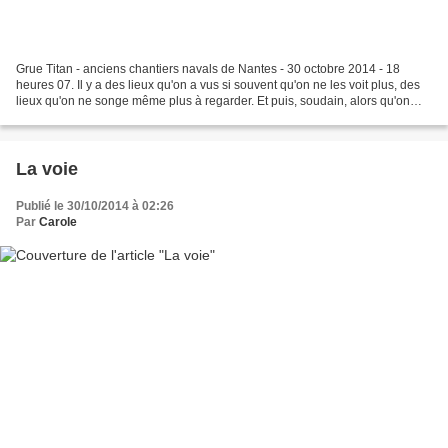
Grue Titan - anciens chantiers navals de Nantes - 30 octobre 2014 - 18
heures 07. Il y a des lieux qu'on a vus si souvent qu'on ne les voit plus, des
lieux qu'on ne songe même plus à regarder. Et puis, soudain, alors qu'on
passait distrait comme à l'habitude,...
La voie
Publié le 30/10/2014 à 02:26
Par
Carole