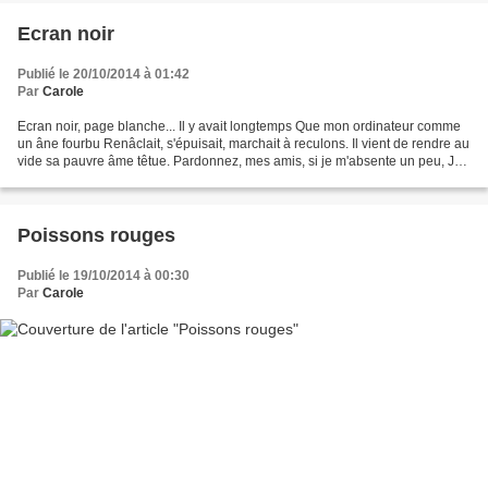
Ecran noir
Publié le 20/10/2014 à 01:42
Par
Carole
Ecran noir, page blanche... Il y avait longtemps Que mon ordinateur comme
un âne fourbu Renâclait, s'épuisait, marchait à reculons. Il vient de rendre au
vide sa pauvre âme têtue. Pardonnez, mes amis, si je m'absente un peu, Je
reviendrai vers vous quand...
Poissons rouges
Publié le 19/10/2014 à 00:30
Par
Carole