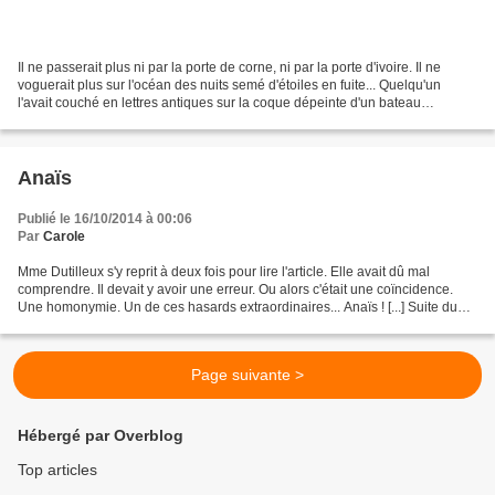
Il ne passerait plus ni par la porte de corne, ni par la porte d'ivoire. Il ne
voguerait plus sur l'océan des nuits semé d'étoiles en fuite... Quelqu'un
l'avait couché en lettres antiques sur la coque dépeinte d'un bateau
pourrissant. Lui, derrière son...
Anaïs
Publié le 16/10/2014 à 00:06
Par
Carole
Mme Dutilleux s'y reprit à deux fois pour lire l'article. Elle avait dû mal
comprendre. Il devait y avoir une erreur. Ou alors c'était une coïncidence.
Une homonymie. Un de ces hasards extraordinaires... Anaïs ! [...] Suite du
récit à lire sur mon blog...
Page suivante >
Hébergé par Overblog
Top articles