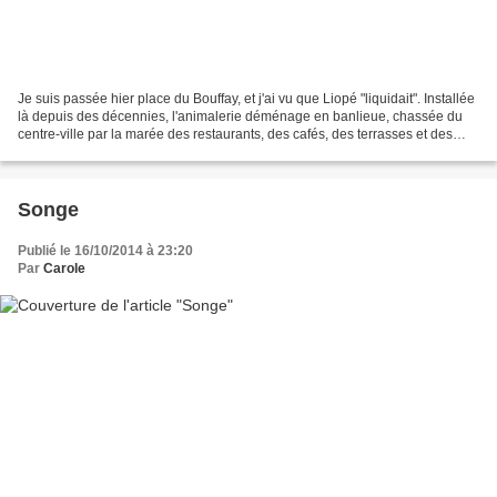
Je suis passée hier place du Bouffay, et j'ai vu que Liopé "liquidait". Installée
là depuis des décennies, l'animalerie déménage en banlieue, chassée du
centre-ville par la marée des restaurants, des cafés, des terrasses et des
banques. Nous ne verrons...
Songe
Publié le 16/10/2014 à 23:20
Par
Carole