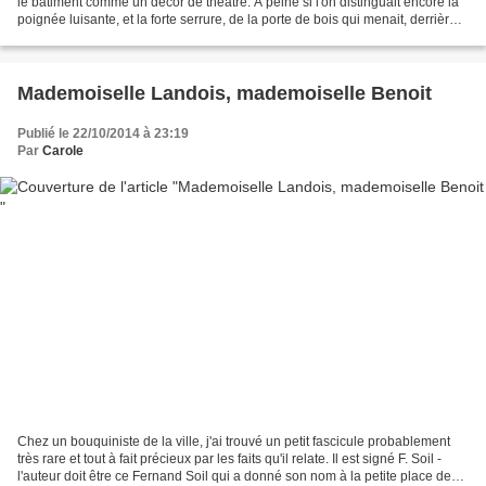
le bâtiment comme un décor de théâtre. A peine si l'on distinguait encore la
poignée luisante, et la forte serrure, de la porte de bois qui menait, derrière
la fragile muraille...
Mademoiselle Landois, mademoiselle Benoit
Publié le 22/10/2014 à 23:19
Par
Carole
Chez un bouquiniste de la ville, j'ai trouvé un petit fascicule probablement
très rare et tout à fait précieux par les faits qu'il relate. Il est signé F. Soil -
l'auteur doit être ce Fernand Soil qui a donné son nom à la petite place des