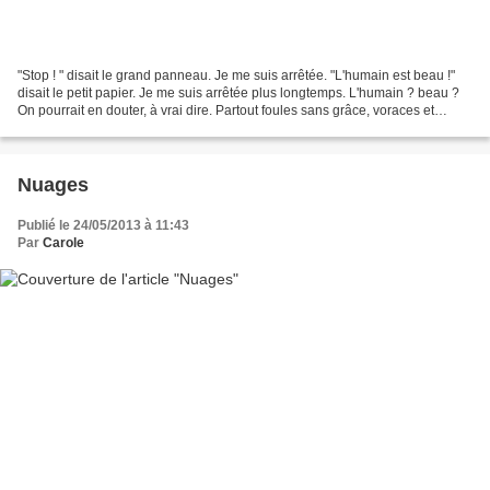
"Stop ! " disait le grand panneau. Je me suis arrêtée. "L'humain est beau !"
disait le petit papier. Je me suis arrêtée plus longtemps. L'humain ? beau ?
On pourrait en douter, à vrai dire. Partout foules sans grâce, voraces et
pugnaces... tristes sires,...
Nuages
Publié le 24/05/2013 à 11:43
Par
Carole