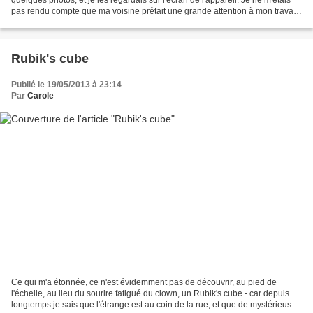
pas rendu compte que ma voisine prêtait une grande attention à mon travail.
Nous sommes descendues...
Rubik's cube
Publié le 19/05/2013 à 23:14
Par
Carole
Ce qui m'a étonnée, ce n'est évidemment pas de découvrir, au pied de
l'échelle, au lieu du sourire fatigué du clown, un Rubik's cube - car depuis
longtemps je sais que l'étrange est au coin de la rue, et que de mystérieuses