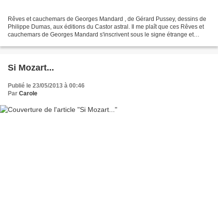
Rêves et cauchemars de Georges Mandard , de Gérard Pussey, dessins de
Philippe Dumas, aux éditions du Castor astral. Il me plaît que ces Rêves et
cauchemars de Georges Mandard s'inscrivent sous le signe étrange et
onirique des éditions du Castor astral....
Si Mozart...
Publié le 23/05/2013 à 00:46
Par
Carole