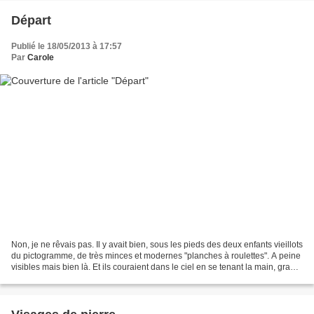
Départ
Publié le 18/05/2013 à 17:57
Par
Carole
Non, je ne rêvais pas. Il y avait bien, sous les pieds des deux enfants vieillots
du pictogramme, de très minces et modernes "planches à roulettes". A peine
visibles mais bien là. Et ils couraient dans le ciel en se tenant la main, grand
frère et petite...