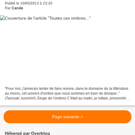
Publié le 10/05/2013 à 23:20
Par
Carole
"Pour moi, j'aimerais tenter de faire revivre, dans le domaine de la littérature
au moins, cet univers d'ombre que nous sommes en train de dissiper.."
(Tanizaki Junichirô, Eloge de l'ombre) C'était au matin, je luttais, prisonnière
d'un rêve oppressant,...
Page suivante >
Hébergé par Overblog