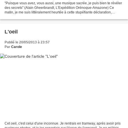
"Puisque vous avez, vous aussi, une musique sacrée, je puis bien te révéler
des secrets" (Alain Gheerbrandt, L'Expédition Orénoque-Amazone) Ce
matin, je me suis littéralement heurtée à cette stupéfiante déclaration,
surmontant ma place de parking : "Si...
L'oeil
Publié le 20/05/2013 à 23:57
Par
Carole
Cet oeil, c'est celui d'une inconnue. Je rentrais en tramway, après avoir pris
quelques photos, et je les regardais sur l'écran de l'appareil. Je ne m'étais