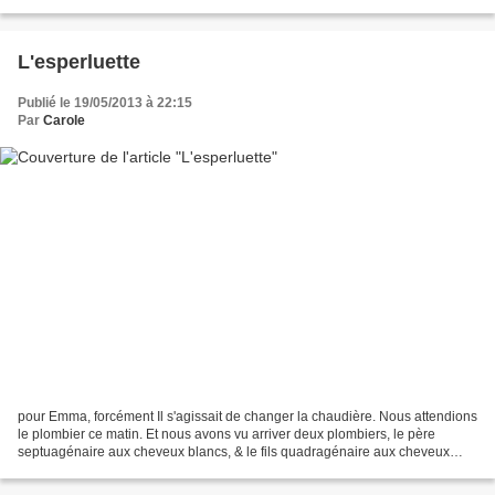
cohortes de rêveurs s'affairent...
L'esperluette
Publié le 19/05/2013 à 22:15
Par
Carole
pour Emma, forcément Il s'agissait de changer la chaudière. Nous attendions
le plombier ce matin. Et nous avons vu arriver deux plombiers, le père
septuagénaire aux cheveux blancs, & le fils quadragénaire aux cheveux
gris. Toute la journée ils ont travaillé...