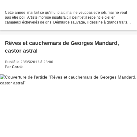
Cette année, mai fait ce qu'il lui plaît, mai ne veut pas être joli, mai ne veut
pas être poli. Artiste morose insatisfait, il peint et il repeint le ciel en
camaïeux échevelés de gris. Démiurge sauvage, il dessine à grands traits
tout là-haut les rudes...
Rêves et cauchemars de Georges Mandard,
castor astral
Publié le 23/05/2013 à 23:06
Par
Carole