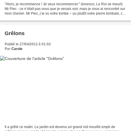
"Alors, je recommence ! Je veux recommencer." (Ionesco, Le Roi se meurt)
Mr Piec - ce n’était pas vous que je venais voir, mais je vous ai rencontré sur
mon chemin. Mr Piec, j’ai vu votre tombe – ou plutôt votre pierre tombale, car
vous n’êtes pas mort...
Grêlons
Publié le 27/04/2012 à 01:02
Par
Carole
Il a grêlé ce matin. Le jardin est devenu un grand nid mouillé empli de