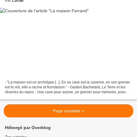
Par
Carole
- "La maison est un archétype [...]. En sa cave est la caverne, en son grenier
est le nid, elle a racine et frondaison." - Gaston Bachelard, La Terre et les
rêveries du repos - Une cave pour assise, un grenier pour mémoire, pour
épine dorsale un long...
Page suivante >
Hébergé par Overblog