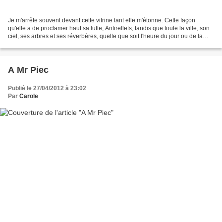
Je m'arrête souvent devant cette vitrine tant elle m'étonne. Cette façon
qu'elle a de proclamer haut sa lutte, Antireflets, tandis que toute la ville, son
ciel, ses arbres et ses réverbères, quelle que soit l'heure du jour ou de la
nuit, se reflètent...
A Mr Piec
Publié le 27/04/2012 à 23:02
Par
Carole