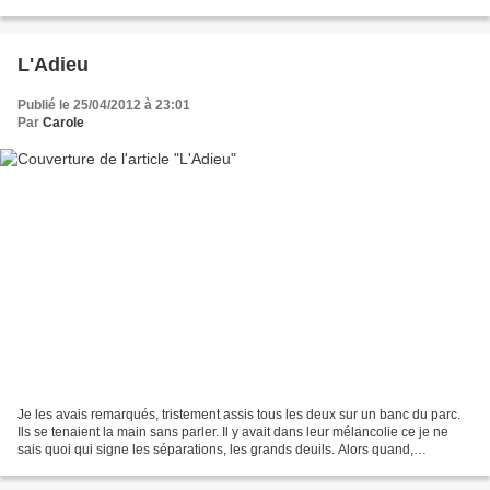
remués de vieilles ombres, des forêts murmurantes...
L'Adieu
Publié le 25/04/2012 à 23:01
Par
Carole
Je les avais remarqués, tristement assis tous les deux sur un banc du parc.
Ils se tenaient la main sans parler. Il y avait dans leur mélancolie ce je ne
sais quoi qui signe les séparations, les grands deuils. Alors quand,
photographiant, sans conviction,...