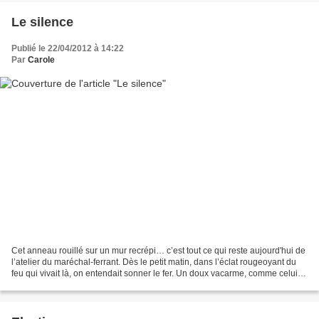
Le silence
Publié le 22/04/2012 à 14:22
Par
Carole
Cet anneau rouillé sur un mur recrépi… c’est tout ce qui reste aujourd'hui de
l’atelier du maréchal-ferrant. Dès le petit matin, dans l’éclat rougeoyant du
feu qui vivait là, on entendait sonner le fer. Un doux vacarme, comme celui
des sonnailles des...