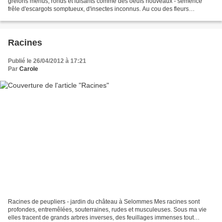
grêlons menus, ronds et luisants comme des oeufs nouveaux - semence
frêle d'escargots somptueux, d'insectes inconnus. Au cou des fleurs
s'accrochent en tremblant de longs colliers...
Racines
Publié le 26/04/2012 à 17:21
Par
Carole
Racines de peupliers - jardin du château à Selommes Mes racines sont
profondes, entremêlées, souterraines, rudes et musculeuses. Sous ma vie
elles tracent de grands arbres inverses, des feuillages immenses tout