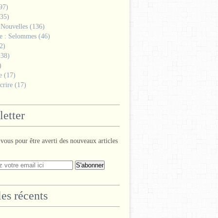
97)
35)
 Nouvelles
(136)
ge : Selommes
(46)
2)
38)
)
e
(17)
crire
(17)
etter
ous pour être averti des nouveaux articles
les récents