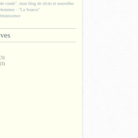
e ronde", mon blog de récits et nouvelles
lommes - "La Source"
miniscence
ives
(1)
(1)