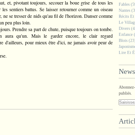
t, et, pivotant toujours, secouer la boue grise de tous les
Fables
(5
 les sentiers battus.
Se laisser retourner comme un oiseau
Nantes
(3
ter, ne se tresser de nids qu'au fil de l'horizon. Danser comme
Récits Et
un peu plus loin.
Le Villa
toujours. Prendre sa part de chute, puisque toujours on tombe.
Divers
(4
Enfance
(
n aura qu'un. Mais le garder encore, le clair regard
Blois
(23
re
d'ailleurs, pour mieux être d'ici, ne jamais avoir peur de
Japonism
Lire Et É
rse.
Newsl
Abonnez-v
publiés.
Artic