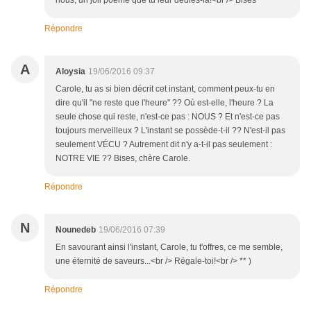
nous, un joli poème que tu leur dédies-là!<br /> Bises
Répondre
A
Aloysia
19/06/2016 09:37
Carole, tu as si bien décrit cet instant, comment peux-tu en
dire qu'il "ne reste que l'heure" ?? Où est-elle, l'heure ? La
seule chose qui reste, n'est-ce pas : NOUS ? Et n'est-ce pas
toujours merveilleux ? L'instant se possède-t-il ?? N'est-il pas
seulement VÉCU ? Autrement dit n'y a-t-il pas seulement :
NOTRE VIE ?? Bises, chère Carole.
Répondre
N
Nounedeb
19/06/2016 07:39
En savourant ainsi l'instant, Carole, tu t'offres, ce me semble,
une éternité de saveurs...<br /> Régale-toi!<br /> ** )
Répondre