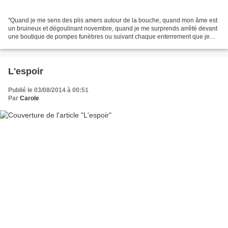
"Quand je me sens des plis amers autour de la bouche, quand mon âme est
un bruineux et dégoulinant novembre, quand je me surprends arrêté devant
une boutique de pompes funèbres ou suivant chaque enterrement que je
rencontre, et surtout lorsque mon cafard...
L'espoir
Publié le 03/08/2014 à 00:51
Par
Carole