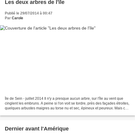
Les deux arbres de l'île
Publié le 29/07/2014 à 00:47
Par
Carole
île de Sein - juillet 2014 Il n'y a presque aucun arbre, sur l'île au vent que
cinglent les embruns. A peine si l'on voit se tordre, près des façades étroites,
quelques arbustes maigres au torse nu et sec, épineux et peureux. Mais ces
deux là avaient...
Dernier avant l'Amérique