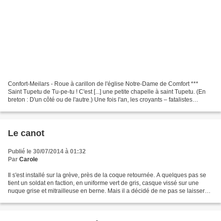
Confort-Meilars - Roue à carillon de l'église Notre-Dame de Comfort ***
Saint Tupetu de Tu-pe-tu ! C'est [...] une petite chapelle à saint Tupetu. (En
breton : D'un côté ou de l'autre.) Une fois l'an, les croyants – fatalistes
chrétiens – s'y rendent...
Le canot
Publié le 30/07/2014 à 01:32
Par
Carole
Il s'est installé sur la grève, près de la coque retournée. A quelques pas se
tient un soldat en faction, en uniforme vert de gris, casque vissé sur une
nuque grise et mitrailleuse en berne. Mais il a décidé de ne pas se laisser
intimider, le patron Guilcher....