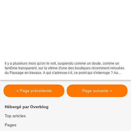
Il y a plusieurs mois qu'on le voit, suspendu comme un doute, comme un
fantôme transparent, sur la vitrine d'une des boutiques récemment relouées
du Passage en travaux. A qui s'adresse-t-il, ce point qui s'interroge ? Au
passant dubitatif ? Au commerçant...
< Page précédente
Page suivante >
Hébergé par Overblog
Top articles
Pages