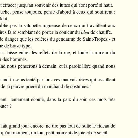
 effacer jusqu'au souvenir des luttes qui t'ont porté si haut.
che, pense toujours, pense d'abord à ceux qui souffrent ;
ldat.
blie pas la salopette rugueuse de ceux qui travaillent aux
ires faire semblant de porter la couleur du
bleu
de chauffe.
de danger que les colères du gendarme de Saint-Tropez - et
me de brave type.
s, laisse entrer les reflets de la rue, et toute la rumeur du
in des hommes.
and nous penserons à demain, et la parole libre quand nous
quand tu seras tenté par tous ces mauvais rêves qui assaillent
is de la pauvre prière du marchand de costumes."
ant lentement écouté, dans la paix du soir, ces mots très
outer ?
l fait grand jour encore, ne tire pas tout de suite le rideau de
 qu'un moment, un tout petit moment de joie et de soleil.