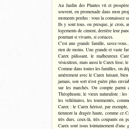
Au Jardin des Plantes vit et prospèr
souvent, en promenade dans mon propre 
moments perdus : vous la connaissez san
Ils y sont tous, ou presque, je crois, a
logements de ciment, derrière leur pan
pourtant si vivants, si coriaces.
C'est une grande famille, savez-vous
rien de moins. Une grande et vaste fa
Carex pâlissant, le malheureux Car
vésiculeux, mais aussi le Carex lisse, l
Comme dans toutes les familles, on dépl
amèrement avec le Carex luisant, bien 
jamais, son sort n'est guère plus envi
sur les marchés. O
n compte parmi c
Théophraste, le vieux naturaliste : le
les velléitaires, les tourmentés, comm
Carex : le Carex hérissé, par exemple, 
tiennent la dragée haute, comme ce Ca
très durs, ceux-là, très coupants en p
Carex sont issus lointainement d'un
e 