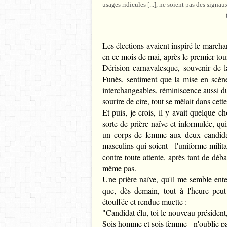
usages ridicules [...], ne soient pas des signa
Les élections avaient inspiré le marcha
en ce mois de mai, après le premier tour
Dérision carnavalesque, souvenir de 
Funès, sentiment que la mise en scène
interchangeables, réminiscence aussi du
sourire de cire, tout se mêlait dans cette
Et puis, je crois, il y avait quelque c
sorte de prière naïve et informulée, qu
un corps de femme aux deux candidats
masculins qui soient - l'uniforme militai
contre toute attente, après tant de déba
même pas.
Une prière naïve, qu'il me semble enten
que, dès demain, tout à l'heure peut-ê
étouffée et rendue muette :
"Candidat élu, toi le nouveau président
Sois homme et sois femme - n'oublie pa