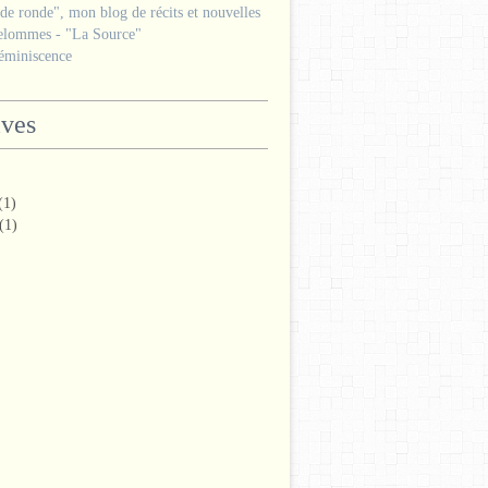
e ronde", mon blog de récits et nouvelles
lommes - "La Source"
miniscence
ives
(1)
(1)