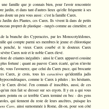
e une
famille que je connais bien, pour l'avoir rencontrée
jardin, et dans tant d'autres lieux qu'elle fréquente à ses
s doute un peu vous aussi : c'est la famille Carex.
u Jardin des Plantes, ces Carex. Ils vivent là dans de petits
onceau propret de plastique - rangés comme au cimetière, et
...de la branche des Cyperacées, par les Monocotylédones,
mille qui compte parmi ses membres le jeune et chlorotique
ex penché, le vieux Carex courbé et le douteux Carex
e sévère Carex noir et le noble Carex élevé.
ore de criantes inégalités : ainsi le Carex appauvri cousine
plus fortuné ; quant au pauvre Carex écarté, qu'on n'invite
able, vous l'avouerez, que celui du Carex puce, qui brocante
es Carex, je crois, tous les
caractères
qu'identifia jadis
s hypocondriaques, comme le Carex à pilules ; les hésitants,
e le Carex divisé.
J'en connais d' irascibles, aussi, de ces
qu'un rien fait se dresser sur ses ergots. Il y en a qui vous
rex pointu ou ce terrible Carex terminé en bec - des gens
aroles, qui tiennent du reste de leurs ancêtres, puisque les
gens Caro
, ainsi surnommée à Rome, dit-on, pour son côté