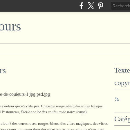
ours
rs
Texte
copyr
e couleur qui n'existe pas. Une robe rouge n'est plus rouge lorsque
l Pastoureau,
Dictionnaire des couleurs de notre temps
).
Catég
leur ? des verres roses, rouges, bleus, des vitres magiques, des vitres
 osez vous promener dans des quartiers pauvres, et vous n'avez pas