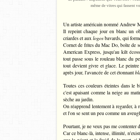
même de vitres qui fassent vo
Un artiste américain nommé Andrew Mil
Il repeint chaque jour en blanc un obj
criardes et aux
logos
bavards, qui form
Cornet de frites du Mac Do, boîte de s
American Express, jusqu'au kilt écoss
tout passe sous le rouleau blanc du pei
tout devient givre et glace. Le peintre 
après jour, l'avancée de cet étonnant
bl
Toutes ces couleurs éteintes dans le b
c'est apaisant comme la neige au mat
sèche au jardin.
On réapprend lentement à regarder, à r
et l'on se sent un peu comme un aveugl
Pourtant, je ne veux pas me contenter d
Car ce blanc-là, intense, illimité, n'exi
que le néant et le froid de la mort, si 