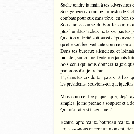
Sache tendre la main à tes adversaires et
Sois généreux comme un resto de Colu
combats pour eux sans trève, en bon so
Sous ton costume du bon faiseur, n'ou
plus humbles tâches, ne laisse pas les p
Que ton autorité soit aussi dépourvue 
qu'elle soit bienveillante comme son â
Dans tes bureaux silencieux et lointain
monde ; surtout ne t'enferme jamais lo
Sois celui qui nous donnera la joie qu
parlerons d'aujourd'hui.
Et, dans les ors de ton palais, là-bas, 
les présidents, souviens-toi quelquefo
Mais comment expliquer que, déjà, ay
simples, je me prenne à soupirer et à d
Qui m'a faite si incertaine ?
Réalité, âpre réalité, bourreau-réalité, i
fer, laisse-nous encore un moment, rien