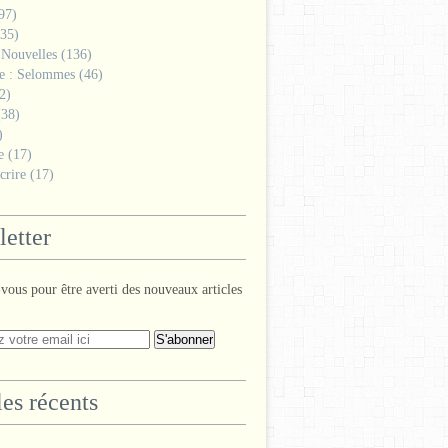
97)
35)
 Nouvelles
(136)
ge : Selommes
(46)
2)
38)
)
e
(17)
crire
(17)
etter
ous pour être averti des nouveaux articles
les récents