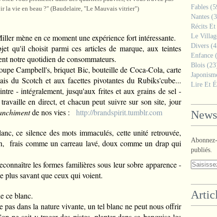
Fables
(5
ir la vie en beau ?" (Baudelaire, "Le Mauvais vitrier")
Nantes
(3
Récits Et
ler mène en ce moment une expérience fort intéressante.
Le Villa
Divers
(4
et qu'il choisit parmi ces articles de marque, aux teintes
Enfance
(
ent notre quotidien de consommateurs.
Blois
(23
oupe Campbell's, briquet Bic, bouteille de Coca-Cola, carte
Japonism
ais du Scotch et aux facettes pivotantes du Rubiks'cube...
Lire Et É
ntre - intégralement, jusqu'aux frites et aux grains de sel -
travaille en direct, et chacun peut suivre sur son site, jour
anchiment
de nos vies :
http://brandspirit.tumblr.com
Newsl
lanc, ce silence des mots immaculés, cette unité retrouvée,
Abonnez-v
in, frais comme un carreau lavé, doux comme un drap qui
publiés.
econnaître les formes familières sous leur sobre apparence -
e plus savant que ceux qui voient.
Artic
e ce blanc.
ste pas dans la nature vivante, un tel blanc ne peut nous offrir
l'on ne sait y tracer des pistes, planter dans sa banquise les