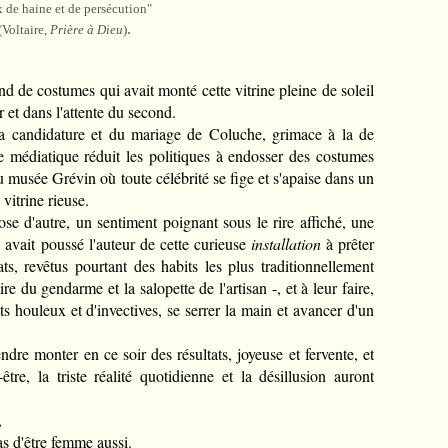
ux de haine et de persécution"
.
(Voltaire,
Prière à Dieu
)
nd de costumes qui avait monté cette vitrine pleine de soleil
 et dans l'attente du second.
la candidature et du mariage de Coluche, grimace à la de
 médiatique réduit les politiques à endosser des costumes
 musée Grévin où toute célébrité se fige et s'apaise dans un
 vitrine rieuse.
hose d'autre, un sentiment poignant sous le rire affiché, une
i avait poussé l'auteur de cette curieuse
installation
à prêter
, revêtus pourtant des habits les plus traditionnellement
re du gendarme et la salopette de l'artisan -, et à leur faire,
ts houleux et d'invectives, se serrer la main et avancer d'un
dre monter en ce soir des résultats, joyeuse et fervente, et
tre, la triste réalité quotidienne et la désillusion auront
,
s d'être femme aussi.