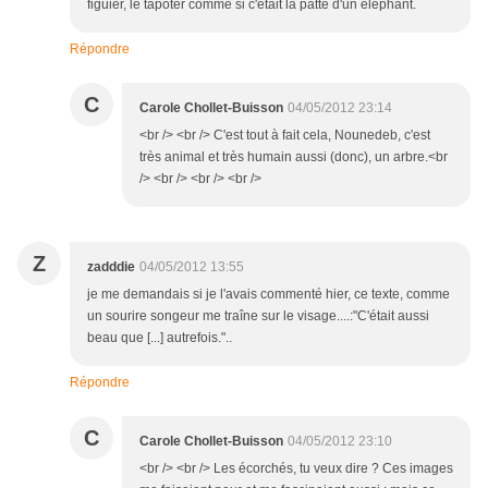
figuier, le tapoter comme si c'était la patte d'un éléphant.
Répondre
C
Carole Chollet-Buisson
04/05/2012 23:14
<br /> <br /> C'est tout à fait cela, Nounedeb, c'est
très animal et très humain aussi (donc), un arbre.<br
/> <br /> <br /> <br />
Z
zadddie
04/05/2012 13:55
je me demandais si je l'avais commenté hier, ce texte, comme
un sourire songeur me traîne sur le visage....:"C'était aussi
beau que [...] autrefois."..
Répondre
C
Carole Chollet-Buisson
04/05/2012 23:10
<br /> <br /> Les écorchés, tu veux dire ? Ces images