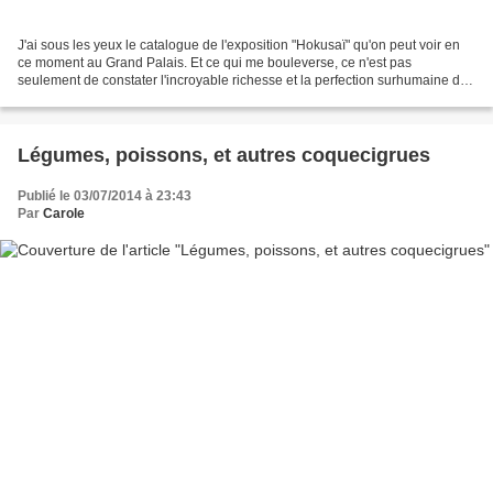
J'ai sous les yeux le catalogue de l'exposition "Hokusaï" qu'on peut voir en
ce moment au Grand Palais. Et ce qui me bouleverse, ce n'est pas
seulement de constater l'incroyable richesse et la perfection surhumaine de
cette oeuvre, c'est surtout de pouvoir,...
Légumes, poissons, et autres coquecigrues
Publié le 03/07/2014 à 23:43
Par
Carole