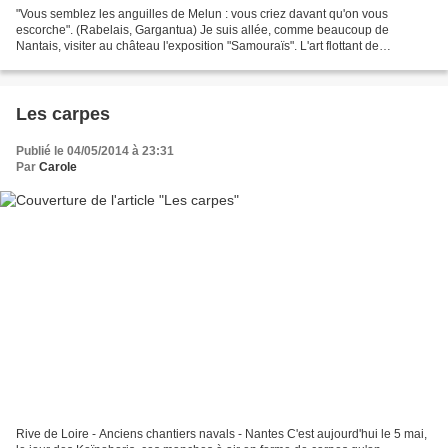
"Vous semblez les anguilles de Melun : vous criez davant qu'on vous
escorche". (Rabelais, Gargantua) Je suis allée, comme beaucoup de
Nantais, visiter au château l'exposition "Samouraïs". L'art flottant de
l'estampe (ukiyo-e) y était solidement représenté....
Les carpes
Publié le 04/05/2014 à 23:31
Par
Carole
Rive de Loire - Anciens chantiers navals - Nantes C'est aujourd'hui le 5 mai,