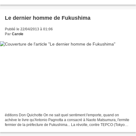
Car le vent de printemps...
Le dernier homme de Fukushima
Publié le 22/04/2013 à 01:06
Par
Carole
éditions Don Quichotte On ne sait quel sentiment l'emporte, quand on
achève le livre qu'Antonio Pagnotta a consacré à Naoto Matsumura, l'ermite
fermier de la préfecture de Fukushima... La révolte, contre TEPCO (Tokyo
Electric Power Company) et sa gestion...