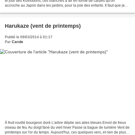
le jour des Koïnoboris, ces manches à air en forme de carpes qu'on
accroche au Japon dans les jardins, pour la joie des enfants. Il faut que je
vous raconte la jolie légende...
Harukaze (vent de printemps)
Publié le 09/03/2014 à 01:17
Par
Carole
À fruit rouillé bourgeon doré L'arbre déplie ses ailes bleues Envol de freux
oiseau de feu Au doigt fané du vieil hiver Passe la bague de lumière Vent de
printemps sur l'or du temps. Aujourd'hui, ces quelques vers, et rien de plus.