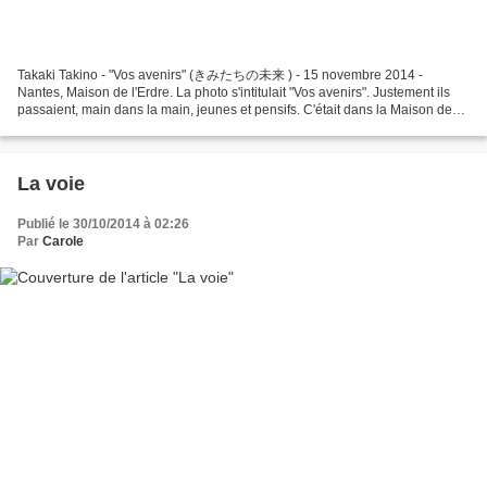
Takaki Takino - "Vos avenirs" (きみたちの未来 ) - 15 novembre 2014 -
Nantes, Maison de l'Erdre. La photo s'intitulait "Vos avenirs". Justement ils
passaient, main dans la main, jeunes et pensifs. C'était dans la Maison de
l'Erdre, où l'on expose en ce moment...
La voie
Publié le 30/10/2014 à 02:26
Par
Carole