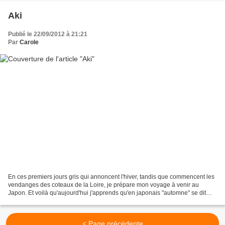
Aki
Publié le 22/09/2012 à 21:21
Par
Carole
En ces premiers jours gris qui annoncent l'hiver, tandis que commencent les
vendanges des coteaux de la Loire, je prépare mon voyage à venir au
Japon. Et voilà qu'aujourd'hui j'apprends qu'en japonais "automne" se dit
"aki" - ce qui s'écrit 秋 , kanji...
< Page précédente