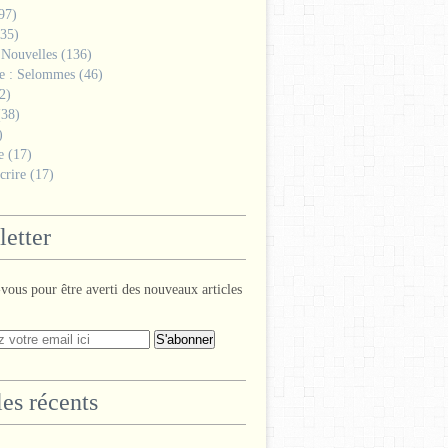
97)
35)
 Nouvelles
(136)
ge : Selommes
(46)
2)
38)
)
e
(17)
crire
(17)
etter
ous pour être averti des nouveaux articles
les récents