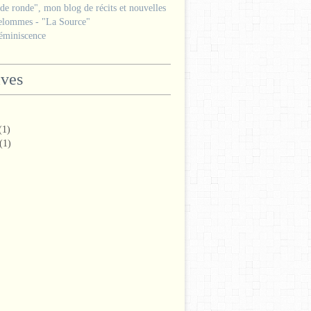
e ronde", mon blog de récits et nouvelles
lommes - "La Source"
miniscence
ives
(1)
(1)