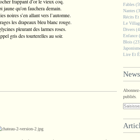
locher frappant d’or le vieux coq.
Fables
(5
épi jaune qu’on fauchera demain.
Nantes
(3
ies noires s’en allant vers l’automne.
Récits Et
orages les drapeaux bleu blanc rouge.
Le Villa
glycines pleurant des larmes roses.
Divers
(4
ppel gris des tourterelles au soir.
Enfance
(
Blois
(23
Japonism
Lire Et É
Newsl
Abonnez-v
publiés.
Artic