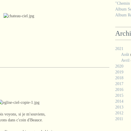
"Chemin d
Album Se
Album Ré
Arch
2021
Août
Avril
2020
2019
2018
2017
2016
2015
2014
2013
2012
is voyons, si je m'souviens,
2011
ons dans c'coin d'Beauce.