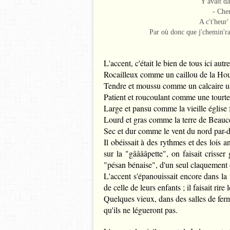
Y avait d
- Che
A c't'heur
Par où donc que j'chemin'r
L'accent, c'était le bien de tous ici autre
Rocailleux comme un caillou de la Ho
Tendre et moussu comme un calcaire u
Patient et roucoulant comme une tourte
Large et pansu comme la vieille église f
Lourd et gras comme la terre de Beauc
Sec et dur comme le vent du nord par-d
Il obéissait à des rythmes et des lois a
sur la "gââââpette", on faisait crisser
"pésan bénaise", d'un seul claquement 
L'accent s'épanouissait encore dans la 
de celle de leurs enfants ; il faisait rire 
Quelques vieux, dans des salles de fer
qu'ils ne légueront pas.