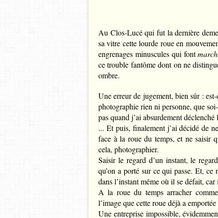
Au Clos-Lucé qui fut la dernière deme
sa vitre cette lourde roue en mouvemen
engrenages minuscules qui font
march
ce trouble fantôme dont on ne distingu
ombre.
Une erreur de jugement, bien sûr : est-c
photographie rien ni personne, que soi
pas quand j’ai absurdement déclenché 
... Et puis, finalement j’ai décidé de 
face à la roue du temps, et ne saisir
cela, photographier.
Saisir le regard d’un instant, le rega
qu’on a porté sur ce qui passe. Et, ce 
dans l’instant même où il se défait, car i
A la roue du temps arracher comme
l’image que cette roue déjà a emportée 
Une entreprise impossible, évidemment.