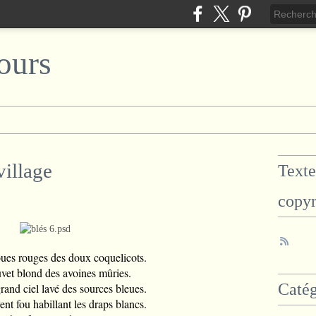
ours
village
Texte
copyr
joues rouges des doux coquelicots.
vet blond des avoines mûries.
Catég
rand ciel lavé des sources bleues.
ent fou habillant les draps blancs.