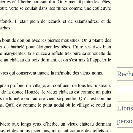
pierres où l’herbe poussait dru. On y menait paître les bêtes,
toute verte se coulait dans ses ruines comme une couleuvre
tfonds. Il était plein de lézards et de salamandres, et de
aches.
un bout de donjon avec les pierres moussues. On a planté des
et de barbelé pour éloigner les bêtes. Entre ses rives bien
 marguerites, la Houzée a reflété très pure sa silhouette de
 au château du bois dormant, et on s’est mis à l’appeler le
s livres qui conservent intacte la mémoire des vieux noms.
Rech
qu’au profond du village, au confluent de tous les ruisseaux
le de la douce Houzée, le vieux château est comme un puits
s de lumière où l’aurore vient se prendre. Qu' il est comme
ins. Qu'il est comme le point nodal où le village se coud au
Liens
perso
 rivière aux longs yeux d’herbe, un vieux château dormant
ise, et des noms incertains, miroitant comme des reflets sur