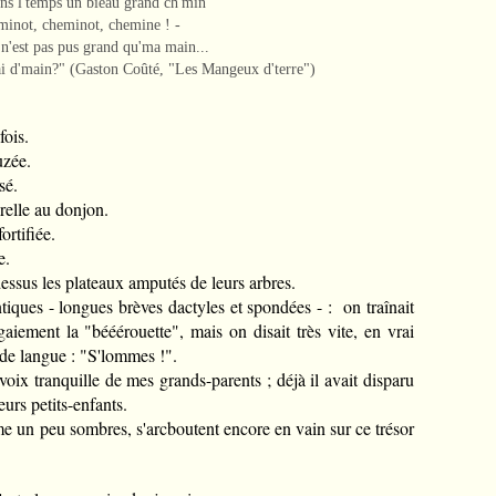
ans l'temps un bieau grand ch'min
minot, cheminot, chemine ! -
' n'est pas pus grand qu'ma main...
ai d'main?" (Gaston Coûté, "Les Mangeux d'terre")
fois.
uzée.
sé.
relle au donjon.
ortifiée.
e.
essus les plateaux amputés de leurs arbres.
ntiques - longues brèves dactyles et spondées - : on traînait
 gaiement la "bééérouette", mais on disait très vite, en vrai
de langue : "S'lommes !".
voix tranquille de mes grands-parents ; déjà il avait disparu
leurs petits-enfants.
me un peu sombres, s'arcboutent encore en vain sur ce trésor