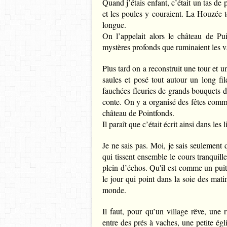
Quand j’étais enfant, c’était un tas de 
et les poules y couraient. La Houzée 
longue.
On l’appelait alors le château de Pui
mystères profonds que ruminaient les v
Plus tard on a reconstruit une tour et 
saules et posé tout autour un long fil
fauchées fleuries de grands bouquets de
conte. On y a organisé des fêtes comme
château de Pointfonds.
Il paraît que c’était écrit ainsi dans le
Je ne sais pas. Moi, je sais seulement 
qui tissent ensemble le cours tranquil
plein d’échos. Qu'il est comme un puit
le jour qui point dans la soie des mat
monde.
Il faut, pour qu’un village rêve, une
entre des prés à vaches, une petite égl