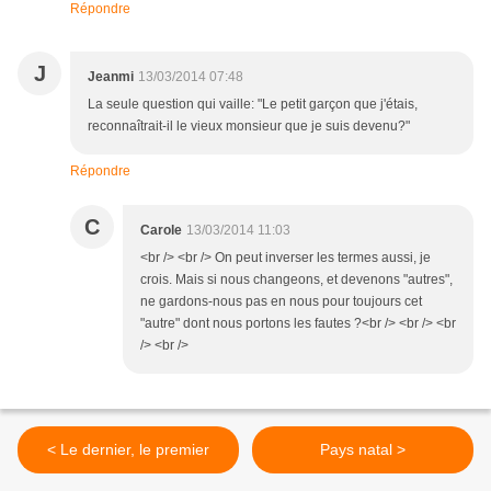
Répondre
J
Jeanmi
13/03/2014 07:48
La seule question qui vaille: "Le petit garçon que j'étais,
reconnaîtrait-il le vieux monsieur que je suis devenu?"
Répondre
C
Carole
13/03/2014 11:03
<br /> <br /> On peut inverser les termes aussi, je
crois. Mais si nous changeons, et devenons "autres",
ne gardons-nous pas en nous pour toujours cet
"autre" dont nous portons les fautes ?<br /> <br /> <br
/> <br />
< Le dernier, le premier
Pays natal >