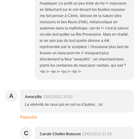
t'expliquer. Le profil un peu triste du<br /> mascaron
se détachant sur le ciel devant les feuilles roussies
me fait penser à Cérès, déesse de la nature (des
moissons et des fleurs d'été), mélancolique en
automne dans la mythologie, car<br /> c'est la saison
où elle doit quitter sa fille Proserpine. Mais en réalité,
je ne sais pas du tout quelle déesse a été
représentée par le sculpteur ! J'essaierai plus tard de
trouver un mascaron<br /> évoquant plus
directement la fleur "amaryllis" : en cherchant bien,
parmi les centaines de mascaron nantais, qui sait ?
<br /> <br /> <br /> <br />
A
Amaryllis
23/01/2012 20:02
La sérénité de ceux qui en ont vu d'autres... lol
Répondre
C
Carole Chollet-Buisson
23/01/2012 21:03