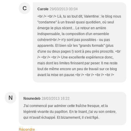
C
Carole
29/03/2013 00:04
<br /> <br /> Là, tu as tout dit, Valentine : le blog nous
"condamne" à un travail quasi quotidien, où seul
émerge le plus récent... Le retour en arrière
indispensable, la composition d'un ensemble
cohérent<br /> n'y sont pas possibles - ou pas
apparents. Et bien sûr les "grands formats" (plus
d'une ou deux pages !) sont à peu près proscrits. <br
/> <br /> <br /> Une excellente expérience donc,
mais dont les limites finissent par peser. Il me reste
tout de même encore un peu de travail sur ce blog
avant la mise en pause.<br /> <br /> <br /> <br />
N
Nounedeb
28/03/2013 16:22
J'ai commencé par admirer cette fraîche fresque, et la
légèreté vivante du papillon. En te lisant, j'ai vu son ombre,
qui m'avait échappé. Et bizarrement, il s'est figé.
Répondre