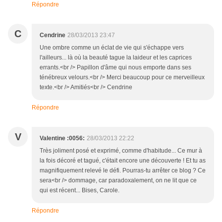
Répondre
C
Cendrine
28/03/2013 23:47
Une ombre comme un éclat de vie qui s'échappe vers
l'ailleurs... là où la beauté tague la laideur et les caprices
errants.<br /> Papillon d'âme qui nous emporte dans ses
ténébreux velours.<br /> Merci beaucoup pour ce merveilleux
texte.<br /> Amitiés<br /> Cendrine
Répondre
V
Valentine :0056:
28/03/2013 22:22
Très joliment posé et exprimé, comme d'habitude... Ce mur à
la fois décoré et tagué, c'était encore une découverte ! Et tu as
magnifiquement relevé le défi. Pourras-tu arrêter ce blog ? Ce
sera<br /> dommage, car paradoxalement, on ne lit que ce
qui est récent... Bises, Carole.
Répondre