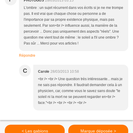
PHOTOGUS
28/03/2013 03:15
L'ombre : un sujet récurrent dans vos écrits si je ne me trompe
pas. Il est vrai que chaque chose ou personne a de
l'importance par sa propre existence physique, mais pas
seulement. Par son<br /> influence aussi, la manière de la
percevoir ... Donc pas uniquement des aspects "réels". Une
question me vient tout de même : le soleil a t'il une ombre ?
Pas sûr ... Merci pour vos articles !
Répondre
C
Carole
28/03/2013 10:58
<br /> <br /> Une question très intéressante... mais je
ne sais pas répondre. Il faudrait demander cela à un
physicien, car, comme vous le savez sans doute "le
soleil ni la mort ne se peuvent regarder en<br />
face."<br /> <br /> <br /> <br />
< Les gabions
Marque déposée >