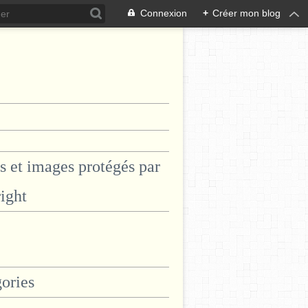
Connexion
+
Créer mon blog
s et images protégés par
ight
ories