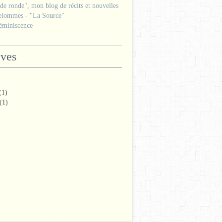
e ronde", mon blog de récits et nouvelles
lommes - "La Source"
miniscence
ives
(1)
(1)