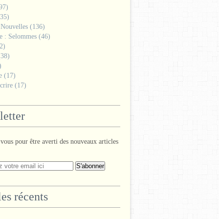
97)
35)
 Nouvelles
(136)
ge : Selommes
(46)
2)
38)
)
e
(17)
crire
(17)
etter
ous pour être averti des nouveaux articles
les récents