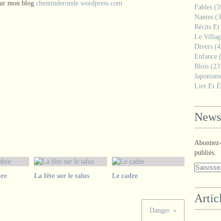
 sur mon blog
cheminderonde.wordpress.com
Fables
(5
Nantes
(3
Récits Et
Le Villa
Divers
(4
Enfance
(
Blois
(23
Japonism
Lire Et É
Newsl
Abonnez-v
publiés.
re
La fête sur le talus
Le cadre
Artic
Danger