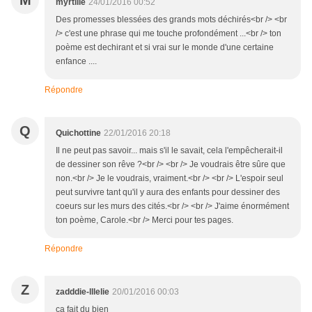
M
myrtille
24/01/2016 00:52
Des promesses blessées des grands mots déchirés<br /> <br
/> c'est une phrase qui me touche profondément ...<br /> ton
poème est dechirant et si vrai sur le monde d'une certaine
enfance ....
Répondre
Q
Quichottine
22/01/2016 20:18
Il ne peut pas savoir... mais s'il le savait, cela l'empêcherait-il
de dessiner son rêve ?<br /> <br /> Je voudrais être sûre que
non.<br /> Je le voudrais, vraiment.<br /> <br /> L'espoir seul
peut survivre tant qu'il y aura des enfants pour dessiner des
coeurs sur les murs des cités.<br /> <br /> J'aime énormément
ton poème, Carole.<br /> Merci pour tes pages.
Répondre
Z
zadddie-lllelie
20/01/2016 00:03
ça fait du bien