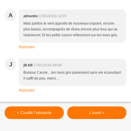
A
almanito
17/01/2016 10:07
Mais parfois le vent apporte de nouveaux espoirs, encore
plus beaux, accompagnés de rêves encore plus fous qui se
réaliseront. Et les petits coeurs refleuriront sur les murs gris.
Répondre
J
jill bill
17/01/2016 09:08
Bonjour Carole... les murs gris paraissent sans vie et pourtant
il suffit de peu, merci...
Répondre
< Cueillir l'obstacle
L'éveil >