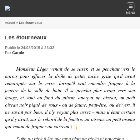
MENU
Accueil
» Les étourneaux
Les étourneaux
Publié le 24/08/2015 à 23:32
Par
Carole
Monsieur Léger venait de se raser, et se penchait vers le
miroir pour effacer la drôle de petite tache grise qu'il avait
remarquée sur le verre, lorsqu'il crut entendre frapper à la
fenêtre de la salle de bain. Il se pencha plus avant vers son
image, et, tout au fond du miroir, aperçut un oiseau, un petit
oiseau noir piqué de roux - ou de jaune, peut-être, ou de vert, il
ne savait pas bien, il n'y voyait plus assez - mais il était certain
qu'il y avait, sur le rebord de la fenêtre, un oiseau, un petit oiseau
qui venait de frapper au carreau
[...
]
Suite du récit à lire sur mon blog de récits et nouvelles