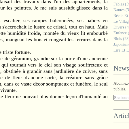
faisait des travaux dans l'un des appartements, la
Fables
(5
ur les peintres. Je me suis aussitôt glissée dans la
Nantes
(3
Récits Et
escalier, ses rampes balconnées, ses paliers en
Le Villa
'accrochait le lustre de cristal, tout en haut. Mais
Divers
(4
cette humidité froide, montée du vieux lit embourbé
Enfance
(
rs, mangeait les bois et rongeait les ferrures dans la
Blois
(23
Japonism
Lire Et É
 triste fortune.
ur de géranium, grandie sur la porte d'une ancienne
 qui tournait vers le ciel son visage souffreteux et
Newsl
 obstinée à grandir sans jardinière de cuivre, sans
e de fleur d'aucune sorte, la créature sans grâce
t, dans ce vaste décor somptueux et funèbre, le seul
Abonnez-v
publiés.
 vivante.
e fleur ne pouvait plus donner leçon d'humanité au
Artic