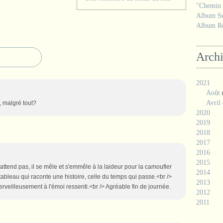
"Chemin d
Album Se
Album Ré
Arch
2021
Août
Avril
e, malgré tout?
2020
2019
2018
2017
2016
2015
attend pas, il se mêle et s'emmêle à la laideur pour la camoufler
2014
tableau qui raconte une histoire, celle du temps qui passe.<br />
2013
erveilleusement à l'émoi ressenti.<br /> Agréable fin de journée.
2012
2011