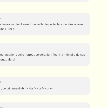
5
e l'avais vu plutôt ainsi. Une vaillante petite fleur décidée à vivre
<br /> <br />
eur négrier, quelle horreur, ce géranium fleurit la mémoire de ces
t... Merci !
4
, certainement.<br /> <br /> <br /> <br />