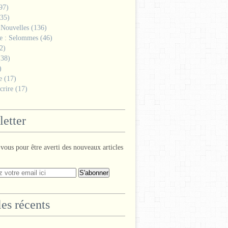
97)
35)
 Nouvelles
(136)
ge : Selommes
(46)
2)
38)
)
e
(17)
crire
(17)
etter
ous pour être averti des nouveaux articles
les récents