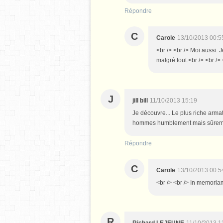
Répondre
C
Carole
13/10/2013 00:5
<br /> <br /> Moi aussi. J
malgré tout.<br /> <br /> 
J
jill bill
11/10/2013 15:19
Je découvre... Le plus riche armat
hommes humblement mais sûremen
Répondre
C
Carole
13/10/2013 00:5
<br /> <br /> In memoriam
R