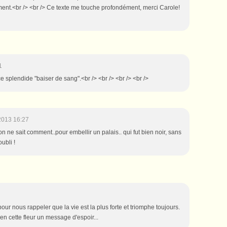
ment.<br /> <br /> Ce texte me touche profondément, merci Carole!
1
ce splendide "baiser de sang".<br /> <br /> <br /> <br />
2013 16:27
on ne sait comment..pour embellir un palais.. qui fut bien noir, sans
oubli !
pour nous rappeler que la vie est la plus forte et triomphe toujours.
en cette fleur un message d'espoir...