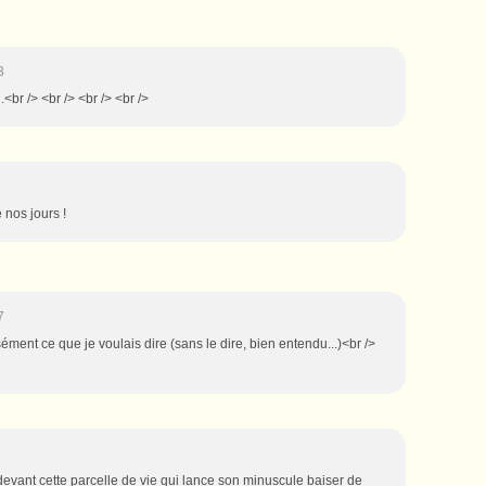
3
.<br /> <br /> <br /> <br />
 nos jours !
7
isément ce que je voulais dire (sans le dire, bien entendu...)<br />
evant cette parcelle de vie qui lance son minuscule baiser de