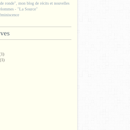
e ronde", mon blog de récits et nouvelles
lommes - "La Source"
miniscence
ives
(1)
(1)