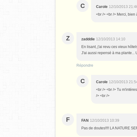
C
Carole
12/10/2013 21:4
<br /> <br /> Merci, bien 
Z
zadddie
12/10/2013 14:10
En lisant, j'ai revu ces vieux hôte
J'ai aussi repensé à ma plante... 
Répondre
C
Carole
12/10/2013 21:5
<br /> <br /> Tu m'intéress
/> <br />
F
FAN
12/10/2013 10:39
Pas de doutes!!!! LA NATURE 