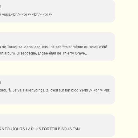
6
à vous.<br /> <br /> <br /> <br />
ls de Toulouse, dans lesquels il faisait "frais" même au soleil d'été.
Un album lui est dédié. L'idée était de Thierry Grave..
4
es, là. Je vais aller voir ça (si c'est sur ton blog ?)<br /> <br /> <br
SERA TOUJOURS LA PLUS FORTE!!! BISOUS FAN