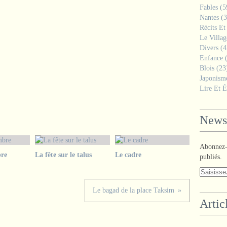
Fables
(5
Nantes
(3
Récits Et
Le Villa
Divers
(4
Enfance
(
Blois
(23
Japonism
Lire Et É
Newsl
Abonnez-v
re
La fête sur le talus
Le cadre
publiés.
Le bagad de la place Taksim
Artic