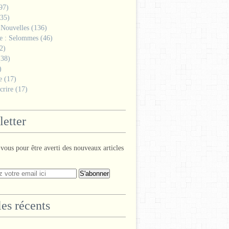
97)
35)
 Nouvelles
(136)
ge : Selommes
(46)
2)
38)
)
e
(17)
crire
(17)
etter
ous pour être averti des nouveaux articles
les récents