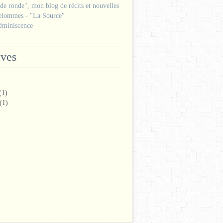
e ronde", mon blog de récits et nouvelles
lommes - "La Source"
miniscence
ives
(1)
(1)