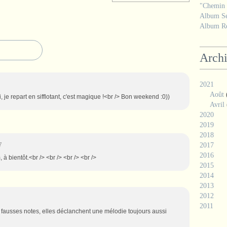
"Chemin d
Album Se
Album Ré
Arch
2021
Août
, je repart en sifflotant, c'est magique !<br /> Bon weekend :0))
Avril
2020
2019
2018
7
2017
2016
 à bientôt.<br /> <br /> <br /> <br />
2015
2014
2013
2012
2011
 fausses notes, elles déclanchent une mélodie toujours aussi