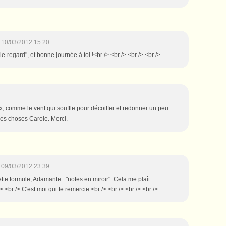
10/03/2012 15:20
le-regard", et bonne journée à toi !<br /> <br /> <br /> <br />
x, comme le vent qui souffle pour décoiffer et redonner un peu
 les choses Carole. Merci.
09/03/2012 23:39
cette formule, Adamante : "notes en miroir". Cela me plaît
 <br /> C'est moi qui te remercie.<br /> <br /> <br /> <br />