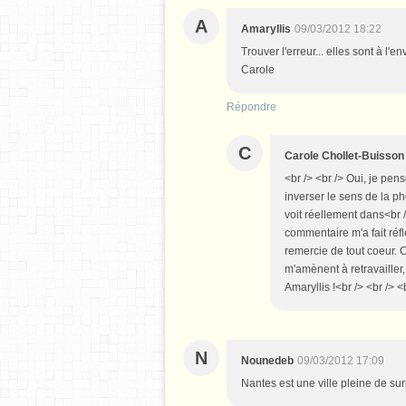
A
Amaryllis
09/03/2012 18:22
Trouver l'erreur... elles sont à l'
Carole
Répondre
C
Carole Chollet-Buisson
<br /> <br /> Oui, je pen
inverser le sens de la ph
voit réellement dans<br /
commentaire m'a fait réfl
remercie de tout coeur. 
m'amènent à retravailler,
Amaryllis !<br /> <br /> <
N
Nounedeb
09/03/2012 17:09
Nantes est une ville pleine de s