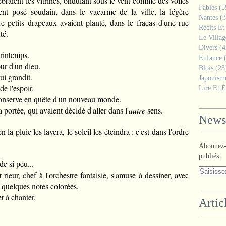
raient les vitrines, ondulant sous le vent comme des voiles
Fables
(5
ent posé soudain, dans le vacarme de la ville, la légère
Nantes
(3
e petits drapeaux avaient planté, dans le fracas d'une rue
Récits Et
té.
Le Villa
Divers
(4
rintemps.
Enfance
(
ur d'un dieu.
Blois
(23
ui grandit.
Japonism
e l'espoir.
Lire Et É
 conserve en quête d'un nouveau monde.
 portée, qui avaient décidé d'aller dans l'
autre
sens.
Newsl
n la pluie les lavera, le soleil les éteindra : c'est dans l'ordre
Abonnez-v
publiés.
de si peu...
rieur, chef à l'orchestre fantaisie, s'amuse à dessiner, avec
 quelques notes colorées,
t à chanter.
Artic