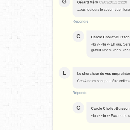
G
Gérard Méry
09/03/2012 23:20
...pas toujours le coeur léger, lor
Répondre
C
Carole Chollet-Buisson
<br /> <br /> Eh oui, Géra
gratuit !<br /> <br /> <br 
L
Le chercheur de vos empreinte
Ces 4 notes sont peut être cell
Répondre
C
Carole Chollet-Buisson
<br /> <br /> Excellente s