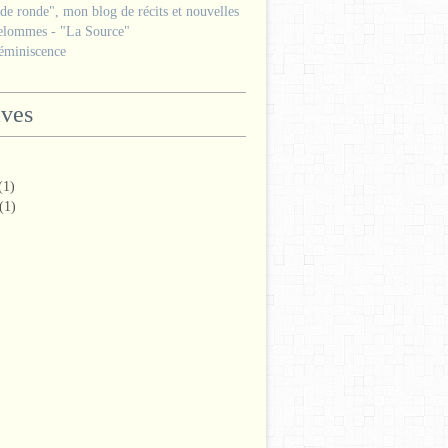
e ronde", mon blog de récits et nouvelles
lommes - "La Source"
miniscence
ives
(1)
(1)