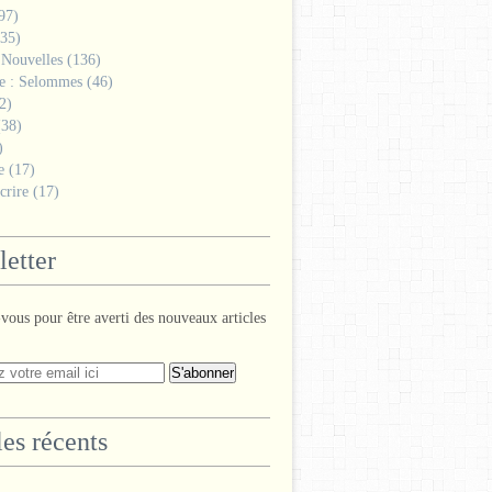
97)
35)
 Nouvelles
(136)
ge : Selommes
(46)
2)
38)
)
e
(17)
crire
(17)
etter
ous pour être averti des nouveaux articles
les récents