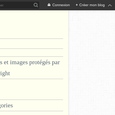
Connexion
+
Créer mon blog
s et images protégés par
ight
ories