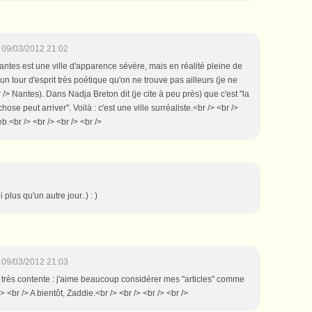
09/03/2012 21:02
 Nantes est une ville d'apparence sévère, mais en réalité pleine de
 un tour d'esprit très poétique qu'on ne trouve pas ailleurs (je ne
 /> Nantes). Dans Nadja Breton dit (je cite à peu près) que c'est "la
hose peut arriver". Voilà : c'est une ville surréaliste.<br /> <br />
b.<br /> <br /> <br /> <br />
lus qu'un autre jour..) : )
09/03/2012 21:03
is très contente : j'aime beaucoup considérer mes "articles" comme
 <br /> A bientôt, Zaddie.<br /> <br /> <br /> <br />