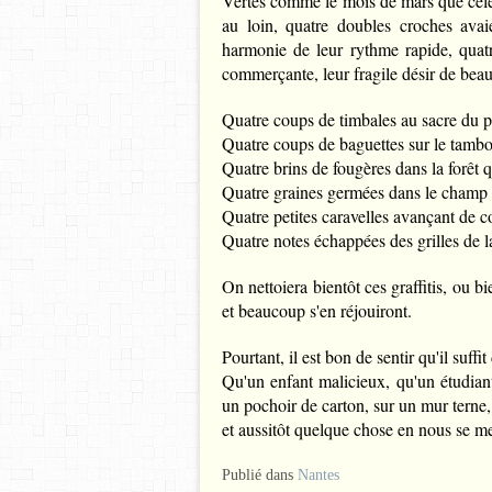
Vertes comme le mois de mars que céléb
au loin, quatre doubles croches avai
harmonie de leur rythme rapide, quatr
commerçante, leur fragile désir de beau
Quatre coups de timbales au sacre du p
Quatre coups de baguettes sur le tambo
Quatre brins de fougères dans la forêt q
Quatre graines germées dans le champ d
Quatre petites caravelles avançant de
Quatre notes échappées des grilles de la
On nettoiera bientôt ces graffitis, ou bie
et beaucoup s'en réjouiront.
Pourtant, il est bon de sentir qu'il suffit 
Qu'un enfant malicieux, qu'un étudiant 
un pochoir de carton, sur un mur terne,
et aussitôt quelque chose en nous se me
Publié dans
Nantes