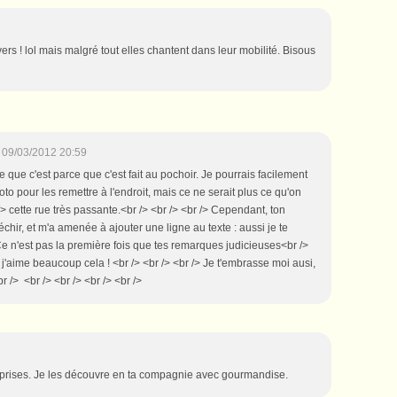
envers ! lol mais malgré tout elles chantent dans leur mobilité. Bisous
09/03/2012 20:59
se que c'est parce que c'est fait au pochoir. Je pourrais facilement
oto pour les remettre à l'endroit, mais ce ne serait plus ce qu'on
> cette rue très passante.<br /> <br /> <br /> Cependant, ton
échir, et m'a amenée à ajouter une ligne au texte : aussi je te
Ce n'est pas la première fois que tes remarques judicieuses<br />
 j'aime beaucoup cela ! <br /> <br /> <br /> Je t'embrasse moi ausi,
br /> <br /> <br /> <br /> <br />
urprises. Je les découvre en ta compagnie avec gourmandise.