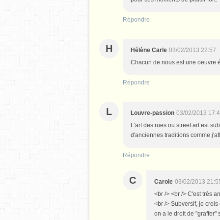
Répondre
H
Hélène Carle
03/02/2013 22:57
Chacun de nous est une oeuvre é
Répondre
L
Louvre-passion
03/02/2013 17:
L'art des rues ou street art est su
d'anciennes traditions comme j'affic
Répondre
C
Carole
03/02/2013 21:5
<br /> <br /> C'est très a
<br /> Subversif, je crois
on a le droit de "graffer" 