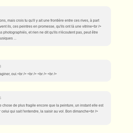
ns, mais crois tu qu'il y ait une frontière entre ces rives, à part
ent ils, ces peintres en promesse, qu'ils ont là une vitrine<br />
 as photographiés, et rien ne dit qu'ils n'écoutent pas, peut être
usiques ...
3
aginer, oui.<br /> <br /> <br /> <br />
5
hose de plus fragile encore que la peinture, un instant elle est
r celui qui sait l'entendre, la saisir au vol. Bon dimanche<br />