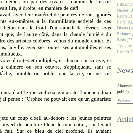
ux-mêmes ou par des rivaux - comme le laissait
Fables
(5
t lire, à droite, en manière de défi.
Nantes
(3
vail, avec leur matériel de peintres de rue, ignorés
Récits Et
ents eux-mêmes à la fourmillante activité de ces
Le Villa
au béton dans le froid d'un samedi de février, sous
Divers
(4
nt que, de l'autre côté, dans la chaude lumière du
Enfance
(
dre des artistes célèbres, venus du monde entier. Et
Blois
(23
Japonism
us, la ville, avec ses routes, ses automobiles et ses
Lire Et É
tumultueux.
es étroites et multiples, et chacun sur sa rive, et
sa chimère ou son oeuvre, s'appliquant, sans se
Newsl
a tâche, humble ou noble, que la vie, on ne sait
Abonnez-v
ez était le merveilleux guitariste flamenco Juan
publiés.
'ai pensé : "Orphée ne pouvait être qu'un guitariste
té un coup d'oeil au-dehors : les jeunes peintres
Artic
ecouvert de peinture bleue le mur entier, sur lequel
 à fait. Sur ce bleu de ciel profond, ils avaient