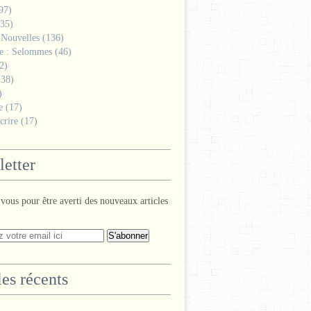
97)
35)
 Nouvelles
(136)
ge : Selommes
(46)
2)
38)
)
e
(17)
crire
(17)
etter
ous pour être averti des nouveaux articles
les récents