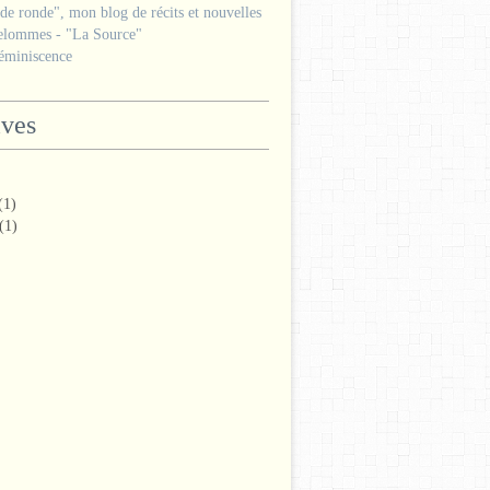
e ronde", mon blog de récits et nouvelles
lommes - "La Source"
miniscence
ives
(1)
(1)