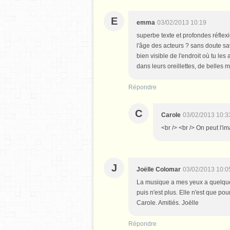
E
emma
03/02/2013 10:19
superbe texte et profondes réflexio
l'âge des acteurs ? sans doute sav
bien visible de l'endroit où tu les
dans leurs oreillettes, de belles m
Répondre
C
Carole
03/02/2013 10:3
<br /> <br /> On peut l'im
J
Joëlle Colomar
03/02/2013 10:0
La musique a mes yeux a quelque c
puis n'est plus. Elle n'est que pou
Carole. Amitiés. Joëlle
Répondre