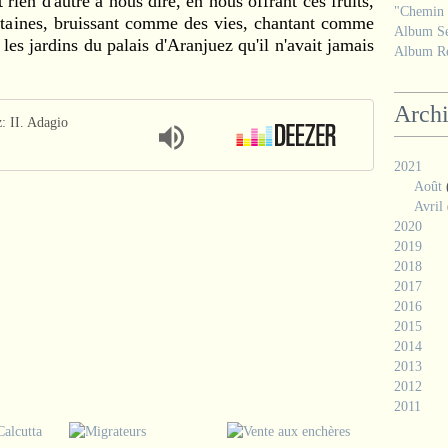
en d'autre à nous dire, en nous offrant ces fruits,
"Chemin d
ontaines, bruissant comme des vies, chantant comme
Album Se
les jardins du palais d'Aranjuez qu'il n'avait jamais
Album Ré
Arch
: II. Adagio
2021
Août
Avril
2020
2019
2018
2017
2016
2015
2014
2013
2012
2011