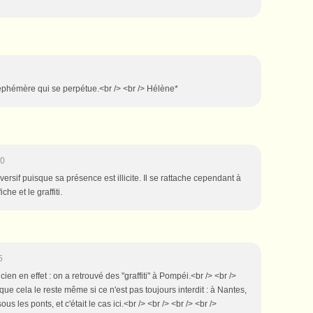
phémère qui se perpétue.<br /> <br /> Hélène*
40
bversif puisque sa présence est illicite. Il se rattache cependant à
he et le graffiti.
5
ncien en effet : on a retrouvé des "graffiti" à Pompéi.<br /> <br />
 que cela le reste même si ce n'est pas toujours interdit : à Nantes,
sous les ponts, et c'était le cas ici.<br /> <br /> <br /> <br />