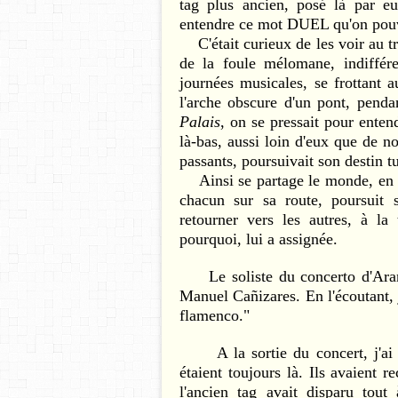
tag plus ancien, posé là par e
entendre ce mot DUEL qu'on pouvai
C'était curieux de les voir au tra
de la foule mélomane, indiffér
journées musicales, se frottant 
l'arche obscure d'un pont, penda
Palais
, on se pressait pour enten
là-bas, aussi loin d'eux que de no
passants, poursuivait son destin 
Ainsi se partage le monde, en voi
chacun sur sa route, poursuit 
retourner vers les autres, à l
pourquoi, lui a assignée.
Le soliste du concerto d'Aranju
Manuel Cañizares. En l'écoutant, j
flamenco."
A la sortie du concert, j'ai je
étaient toujours là. Ils avaient r
l'ancien tag avait disparu tout