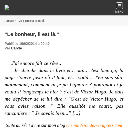
MENU
Accueil
» "Le bonheur, il est là."
"Le bonheur, il est là."
Publié le 19/02/2014 à 00:40
Par
Carole
J'ai encore fait ce rêve...
Je cherche dans le livre et... oui... c'est bien ça, la
page s'ouvre juste où il faut, et... voilà... J'en suis sûre
maintenant, comment ai-je pu l'ignorer ? pourquoi ai-je
voulu si longtemps le nier ? c'
est
de Victor Hugo. Je dois
me dépêcher de le lui dire : "C'est de Victor Hugo, et
vous aviez raison. " Elle aussitôt me sourit, pas
rancunière : " Je savais bien..."
[...]
Suite du récit à lire sur mon blog
cheminderonde.wordpress.com