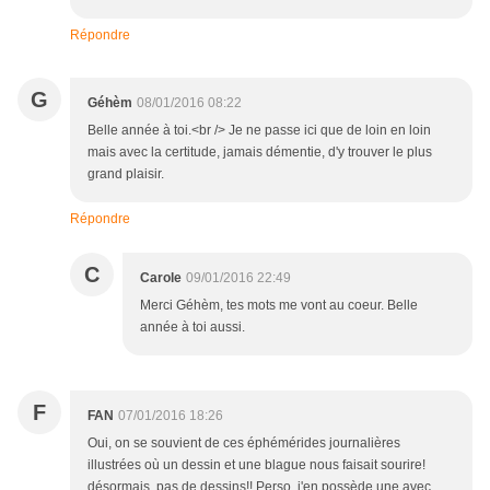
Répondre
G
Géhèm
08/01/2016 08:22
Belle année à toi.<br /> Je ne passe ici que de loin en loin
mais avec la certitude, jamais démentie, d'y trouver le plus
grand plaisir.
Répondre
C
Carole
09/01/2016 22:49
Merci Géhèm, tes mots me vont au coeur. Belle
année à toi aussi.
F
FAN
07/01/2016 18:26
Oui, on se souvient de ces éphémérides journalières
illustrées où un dessin et une blague nous faisait sourire!
désormais, pas de dessins!! Perso, j'en possède une avec