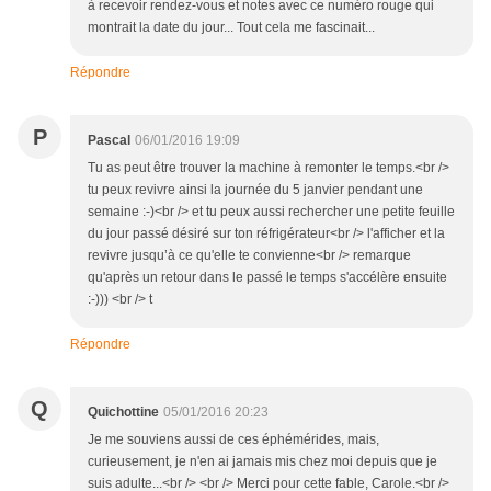
à recevoir rendez-vous et notes avec ce numéro rouge qui
montrait la date du jour... Tout cela me fascinait...
Répondre
P
Pascal
06/01/2016 19:09
Tu as peut être trouver la machine à remonter le temps.<br />
tu peux revivre ainsi la journée du 5 janvier pendant une
semaine :-)<br /> et tu peux aussi rechercher une petite feuille
du jour passé désiré sur ton réfrigérateur<br /> l'afficher et la
revivre jusqu’à ce qu'elle te convienne<br /> remarque
qu'après un retour dans le passé le temps s'accélère ensuite
:-))) <br /> t
Répondre
Q
Quichottine
05/01/2016 20:23
Je me souviens aussi de ces éphémérides, mais,
curieusement, je n'en ai jamais mis chez moi depuis que je
suis adulte...<br /> <br /> Merci pour cette fable, Carole.<br />