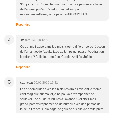
366 jours qui m'offre chaque jour un artiste peintre et à la fin
de l'année, je n'ai qu'a retourner celle-ci pour
recommencer!!ainsi, je ne jette rien!BISOUS FAN
Répondre
J
JC
07/01/2016 10:05
Ce qui me frappe dans tes mots, c'est la différence de réaction
de l'enfant et de l'adulte face au temps qui passe. Voudrait-on
le retenir ? Belle journée à toi Carole. Amitiés; Joëlle
Répondre
C
cathycat
06/01/2016 19:41
Les éphémérides avec les histoires drôles avaient le même
effet magique sur moi et je ne pouvais m'empêcher de
soulever une ou deux feuilles à l'avance :-) et chez mes
grand-parents l'éphéméride de bureau avec des photos de
toute la France sur la page de gauche et celle de droite prête