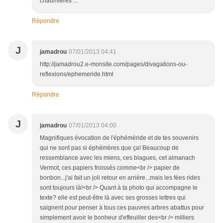
chaumières ...
Répondre
J
jamadrou
07/01/2013 04:41
http://jamadrou2.e-monsite.com/pages/divagations-ou-
reflexions/ephemeride.html
Répondre
J
jamadrou
07/01/2013 04:00
Magnifiques évocation de l'éphéméride et de tes souvenirs
qui ne sont pas si éphémères que ça! Beaucoup de
ressemblance avec les miens, ces blagues, cet almanach
Vermot, ces papiers froissés comme<br /> papier de
bonbon...j'ai fait un joli retour en arrière...mais les fées rides
sont toujours là!<br /> Quant à ta photo qui accompagne le
texte? elle est peut-être là avec ses grosses lettres qui
saignent pour penser à tous ces pauvres arbres abattus pour
simplement avoir le bonheur d'effeuiller des<br /> milliers