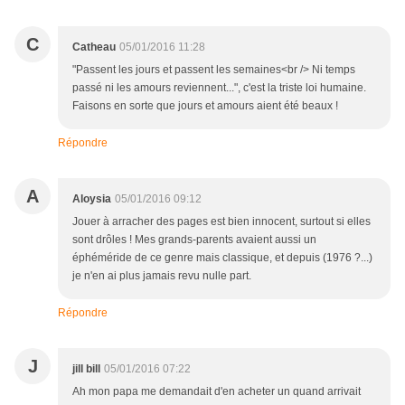
C
Catheau
05/01/2016 11:28
"Passent les jours et passent les semaines<br /> Ni temps
passé ni les amours reviennent...", c'est la triste loi humaine.
Faisons en sorte que jours et amours aient été beaux !
Répondre
A
Aloysia
05/01/2016 09:12
Jouer à arracher des pages est bien innocent, surtout si elles
sont drôles ! Mes grands-parents avaient aussi un
éphéméride de ce genre mais classique, et depuis (1976 ?...)
je n'en ai plus jamais revu nulle part.
Répondre
J
jill bill
05/01/2016 07:22
Ah mon papa me demandait d'en acheter un quand arrivait