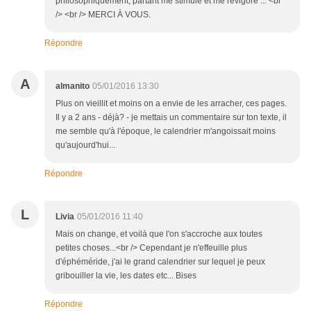
philosophiquement, partant me stimule et me revigore ... <br
/> <br /> MERCI À VOUS.
Répondre
A
almanito
05/01/2016 13:30
Plus on vieillit et moins on a envie de les arracher, ces pages.
Il y a 2 ans - déjà? - je mettais un commentaire sur ton texte, il
me semble qu'à l'époque, le calendrier m'angoissait moins
qu'aujourd'hui...
Répondre
L
Livia
05/01/2016 11:40
Mais on change, et voilà que l'on s'accroche aux toutes
petites choses...<br /> Cependant je n'effeuille plus
d'éphéméride, j'ai le grand calendrier sur lequel je peux
gribouiller la vie, les dates etc... Bises
Répondre