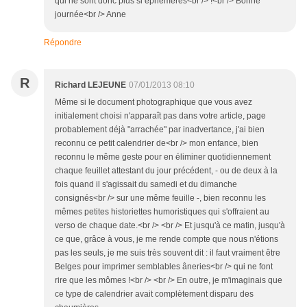
qui ne sont donc plus si éphémères<br /> !<br /> Bonne
journée<br /> Anne
Répondre
R
Richard LEJEUNE
07/01/2013 08:10
Même si le document photographique que vous avez
initialement choisi n'apparaît pas dans votre article, page
probablement déjà "arrachée" par inadvertance, j'ai bien
reconnu ce petit calendrier de<br /> mon enfance, bien
reconnu le même geste pour en éliminer quotidiennement
chaque feuillet attestant du jour précédent, - ou de deux à la
fois quand il s'agissait du samedi et du dimanche
consignés<br /> sur une même feuille -, bien reconnu les
mêmes petites historiettes humoristiques qui s'offraient au
verso de chaque date.<br /> <br /> Et jusqu'à ce matin, jusqu'à
ce que, grâce à vous, je me rende compte que nous n'étions
pas les seuls, je me suis très souvent dit : il faut vraiment être
Belges pour imprimer semblables âneries<br /> qui ne font
rire que les mômes !<br /> <br /> En outre, je m'imaginais que
ce type de calendrier avait complètement disparu des