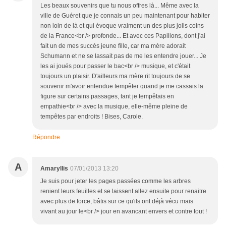
Les beaux souvenirs que tu nous offres là... Même avec la
ville de Guéret que je connais un peu maintenant pour habiter
non loin de là et qui évoque vraiment un des plus jolis coins
de la France<br /> profonde... Et avec ces Papillons, dont j'ai
fait un de mes succès jeune fille, car ma mère adorait
Schumann et ne se lassait pas de me les entendre jouer... Je
les ai joués pour passer le bac<br /> musique, et c'était
toujours un plaisir. D'ailleurs ma mère rit toujours de se
souvenir m'avoir entendue tempêter quand je me cassais la
figure sur certains passages, tant je tempêtais en
empathie<br /> avec la musique, elle-même pleine de
tempêtes par endroits ! Bises, Carole.
Répondre
A
Amaryllis
07/01/2013 13:20
Je suis pour jeter les pages passées comme les arbres
renient leurs feuilles et se laissent allez ensuite pour renaitre
avec plus de force, bâtis sur ce qu'ils ont déjà vécu mais
vivant au jour le<br /> jour en avancant envers et contre tout !