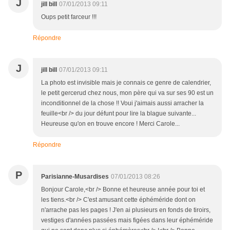
J
jill bill
07/01/2013 09:11
Oups petit farceur !!!
Répondre
J
jill bill
07/01/2013 09:11
La photo est invisible mais je connais ce genre de calendrier,
le petit gercerud chez nous, mon père qui va sur ses 90 est un
inconditionnel de la chose !! Voui j'aimais aussi arracher la
feuille<br /> du jour défunt pour lire la blague suivante...
Heureuse qu'on en trouve encore ! Merci Carole...
Répondre
P
Parisianne-Musardises
07/01/2013 08:26
Bonjour Carole,<br /> Bonne et heureuse année pour toi et
les tiens.<br /> C'est amusant cette éphéméride dont on
n'arrache pas les pages ! J'en ai plusieurs en fonds de tiroirs,
vestiges d'années passées mais figées dans leur éphéméride