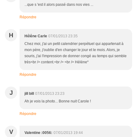
...que s 'est il alors passé dans nos vies ...
Répondre
H
Hélène Carle
07/01/2013 23:35
Chez moi, j'ai un petit calendrier perpétuel qui appartenait à
mon père, j'oublie d'en changer le jour et le mois. Alors, je
souris, j'ai l'impression de donner congé au temps qui semble
très<br /> content.<br /> <br /> Hélène*
Répondre
J
jill bill
07/01/2013 23:23
Ah je vois la photo... Bonne nuit Carole !
Répondre
V
Valentine :0056:
07/01/2013 19:44