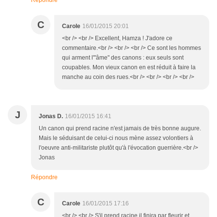
Répondre
C
Carole
16/01/2015 20:01
<br /> <br /> Excellent, Hamza ! J'adore ce
commentaire.<br /> <br /> <br /> Ce sont les hommes
qui arment l'"âme" des canons : eux seuls sont
coupables. Mon vieux canon en est réduit à faire la
manche au coin des rues.<br /> <br /> <br /> <br />
J
Jonas D.
16/01/2015 16:41
Un canon qui prend racine n'est jamais de très bonne augure.
Mais le séduisant de celui-ci nous mène assez volontiers à
l'oeuvre anti-militariste plutôt qu'à l'évocation guerrière.<br />
Jonas
Répondre
C
Carole
16/01/2015 17:16
<br /> <br /> S'il prend racine il finira par fleurir et