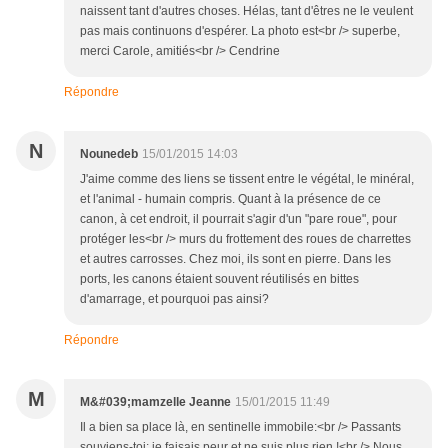
naissent tant d'autres choses. Hélas, tant d'êtres ne le veulent
pas mais continuons d'espérer. La photo est<br /> superbe,
merci Carole, amitiés<br /> Cendrine
Répondre
N
Nounedeb
15/01/2015 14:03
J'aime comme des liens se tissent entre le végétal, le minéral,
et l'animal - humain compris. Quant à la présence de ce
canon, à cet endroit, il pourrait s'agir d'un "pare roue", pour
protéger les<br /> murs du frottement des roues de charrettes
et autres carrosses. Chez moi, ils sont en pierre. Dans les
ports, les canons étaient souvent réutilisés en bittes
d'amarrage, et pourquoi pas ainsi?
Répondre
M
M&#039;mamzelle Jeanne
15/01/2015 11:49
Il a bien sa place là, en sentinelle immobile:<br /> Passants
souviens-toi: je faisais peur et ne suis plus rien !<br /> Nous