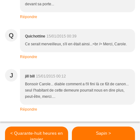
devant sa porte...
Répondre
Q
Quichottine
15/01/2015 00:39
Ce serait merveilleux, s'il en était ainsi...<br /> Merci, Carole.
Répondre
J
jill bill
15/01/2015 00:12
Bonsoir Carole... diable comment a t'il fini là ce fût de canon...
seul l'habitant de cette demeure pourrait nous en dire plus,
peut-être, merci....
Répondre
< Quarante-huit heures en
Sapin >
janvier