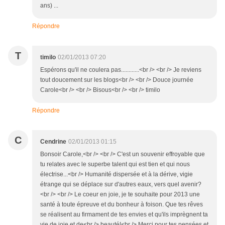
ans) ...
Répondre
T
timilo
02/01/2013 07:20
Espérons qu'il ne coulera pas............<br /> <br /> Je reviens
tout doucement sur les blogs<br /> <br /> Douce journée
Carole<br /> <br /> Bisous<br /> <br /> timilo
Répondre
C
Cendrine
02/01/2013 01:15
Bonsoir Carole,<br /> <br /> C'est un souvenir effroyable que
tu relates avec le superbe talent qui est tien et qui nous
électrise...<br /> Humanité dispersée et à la dérive, vigie
étrange qui se déplace sur d'autres eaux, vers quel avenir?
<br /> <br /> Le coeur en joie, je te souhaite pour 2013 une
santé à toute épreuve et du bonheur à foison. Que tes rêves
se réalisent au firmament de tes envies et qu'ils imprègnent ta
vie de joie et de<br /> beauté!<br /> Merci pour tes pensées et