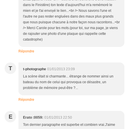
dans le Finistère) ton texte d'aujourd'hui m'a remémoré le
mien et je t'ai envoyé le lien...<br /> Nous savons l'une et
l'autre ne pas rester engluées dans des maux plus grands
que nous puisque chacune à notre façon nous racontons...<br
/> Merci Carole pour tes mots.(pour toi, sur ma page, je viens
de rajouter une photo d'une plaque qui rappelle cette
catastrophe)
Répondre
T
t-photographe
01/01/2013 23:09
La scène était si charmante... étrange de nommer ainsi un
bateau du nom de celui qui provoqua ce désastre, un
problème de mémoire peut-être ?...
Répondre
E
Erato :0059:
01/01/2013 22:50
Ton dernier paragraphe est superbe et combien vrai.J'aime