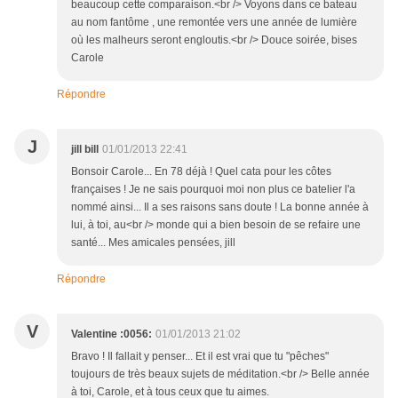
beaucoup cette comparaison.<br /> Voyons dans ce bateau
au nom fantôme , une remontée vers une année de lumière
où les malheurs seront engloutis.<br /> Douce soirée, bises
Carole
Répondre
J
jill bill
01/01/2013 22:41
Bonsoir Carole... En 78 déjà ! Quel cata pour les côtes
françaises ! Je ne sais pourquoi moi non plus ce batelier l'a
nommé ainsi... Il a ses raisons sans doute ! La bonne année à
lui, à toi, au<br /> monde qui a bien besoin de se refaire une
santé... Mes amicales pensées, jill
Répondre
V
Valentine :0056:
01/01/2013 21:02
Bravo ! Il fallait y penser... Et il est vrai que tu "pêches"
toujours de très beaux sujets de méditation.<br /> Belle année
à toi, Carole, et à tous ceux que tu aimes.