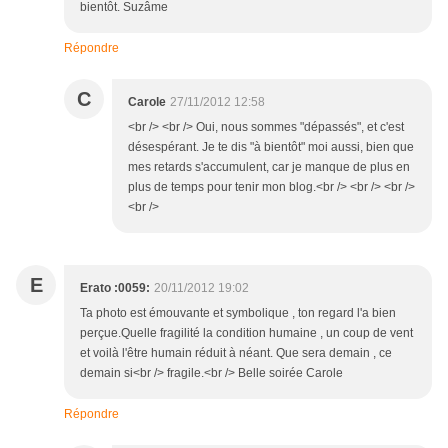
bientôt. Suzâme
Répondre
C
Carole
27/11/2012 12:58
<br /> <br /> Oui, nous sommes "dépassés", et c'est
désespérant. Je te dis "à bientôt" moi aussi, bien que
mes retards s'accumulent, car je manque de plus en
plus de temps pour tenir mon blog.<br /> <br /> <br />
<br />
E
Erato :0059:
20/11/2012 19:02
Ta photo est émouvante et symbolique , ton regard l'a bien
perçue.Quelle fragilité la condition humaine , un coup de vent
et voilà l'être humain réduit à néant. Que sera demain , ce
demain si<br /> fragile.<br /> Belle soirée Carole
Répondre