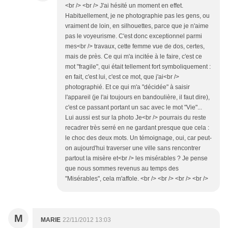
<br /> <br /> J'ai hésité un moment en effet.
Habituellement, je ne photographie pas les gens, ou
vraiment de loin, en silhouettes, parce que je n'aime
pas le voyeurisme. C'est donc exceptionnel parmi
mes<br /> travaux, cette femme vue de dos, certes,
mais de près. Ce qui m'a incitée à le faire, c'est ce
mot "fragile", qui était tellement fort symboliquement :
en fait, c'est lui, c'est ce mot, que j'ai<br />
photographié. Et ce qui m'a "décidée" à saisir
l'appareil (je l'ai toujours en bandoulière, il faut dire),
c'est ce passant portant un sac avec le mot "Vie"...
Lui aussi est sur la photo Je<br /> pourrais du reste
recadrer très serré en ne gardant presque que cela :
le choc des deux mots. Un témoignage, oui, car peut-
on aujourd'hui traverser une ville sans rencontrer
partout la misère et<br /> les misérables ? Je pense
que nous sommes revenus au temps des
"Misérables", cela m'affole. <br /> <br /> <br /> <br />
M
MARIE
22/11/2012 13:03