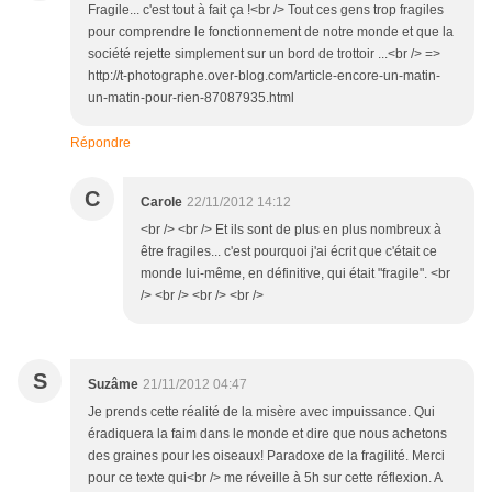
Fragile... c'est tout à fait ça !<br /> Tout ces gens trop fragiles
pour comprendre le fonctionnement de notre monde et que la
société rejette simplement sur un bord de trottoir ...<br /> =>
http://t-photographe.over-blog.com/article-encore-un-matin-
un-matin-pour-rien-87087935.html
Répondre
C
Carole
22/11/2012 14:12
<br /> <br /> Et ils sont de plus en plus nombreux à
être fragiles... c'est pourquoi j'ai écrit que c'était ce
monde lui-même, en définitive, qui était "fragile". <br
/> <br /> <br /> <br />
S
Suzâme
21/11/2012 04:47
Je prends cette réalité de la misère avec impuissance. Qui
éradiquera la faim dans le monde et dire que nous achetons
des graines pour les oiseaux! Paradoxe de la fragilité. Merci
pour ce texte qui<br /> me réveille à 5h sur cette réflexion. A