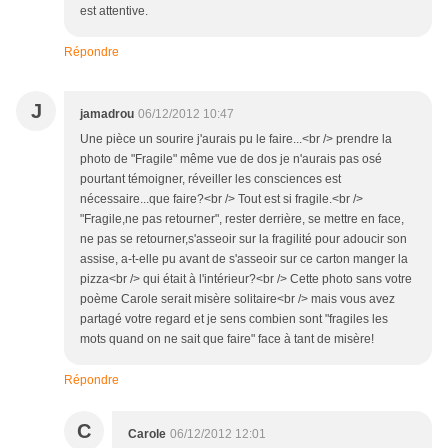
est attentive.
Répondre
J
jamadrou
06/12/2012 10:47
Une pièce un sourire j'aurais pu le faire...<br /> prendre la
photo de "Fragile" même vue de dos je n'aurais pas osé
pourtant témoigner, réveiller les consciences est
nécessaire...que faire?<br /> Tout est si fragile.<br />
"Fragile,ne pas retourner", rester derrière, se mettre en face,
ne pas se retourner,s'asseoir sur la fragilité pour adoucir son
assise, a-t-elle pu avant de s'asseoir sur ce carton manger la
pizza<br /> qui était à l'intérieur?<br /> Cette photo sans votre
poème Carole serait misère solitaire<br /> mais vous avez
partagé votre regard et je sens combien sont "fragiles les
mots quand on ne sait que faire" face à tant de misère!
Répondre
C
Carole
06/12/2012 12:01