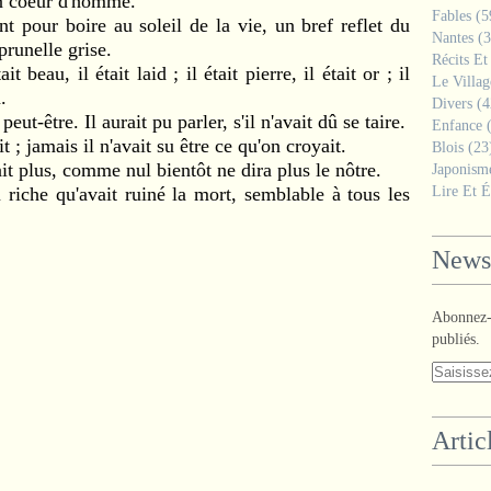
n coeur d'homme.
Fables
(5
nt pour boire au soleil de la vie, un bref reflet du
Nantes
(3
prunelle grise.
Récits Et
ait beau, il était laid ; il était pierre, il était or ; il
Le Villa
.
Divers
(4
peut-être. Il aurait pu parler, s'il n'avait dû se taire.
Enfance
(
ait ; jamais il n'avait su être ce qu'on croyait.
Blois
(23
it plus, comme nul bientôt ne dira plus le nôtre.
Japonism
u riche qu'avait ruiné la mort, semblable à tous les
Lire Et É
Newsl
Abonnez-v
publiés.
Artic