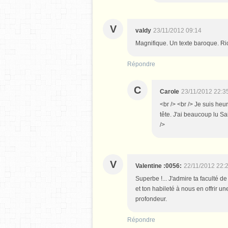
V
valdy
23/11/2012 09:14
Magnifique. Un texte baroque. Rich
Répondre
C
Carole
23/11/2012 22:3
<br /> <br /> Je suis heu
tête. J'ai beaucoup lu Sa
/>
V
Valentine :0056:
22/11/2012 22:
Superbe !... J'admire ta faculté 
et ton habileté à nous en offrir un
profondeur.
Répondre