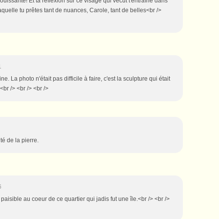
ouissante! Et ta réflexion sur ce visage qui vécut t'entraîne dans
aquelle tu prêtes tant de nuances, Carole, tant de belles<br />
1
ne. La photo n'était pas difficile à faire, c'est la sculpture qui était
> <br /> <br /> <br />
é de la pierre.
6
paisible au coeur de ce quartier qui jadis fut une île.<br /> <br />