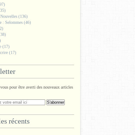
97)
35)
 Nouvelles
(136)
ge : Selommes
(46)
2)
38)
)
e
(17)
crire
(17)
etter
ous pour être averti des nouveaux articles
les récents