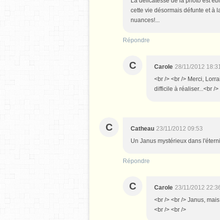
La délicatesse de la photo est ébl
cette vie désormais défunte et à l
nuances!...
Répondre
C
Carole
28/11/2012 18:3
<br /> <br /> Merci, Lorrai
difficile à réaliser...<br /
C
Catheau
23/11/2012 09:53
Un Janus mystérieux dans l'éternit
Répondre
C
Carole
23/11/2012 22:3
<br /> <br /> Janus, mais 
<br /> <br />