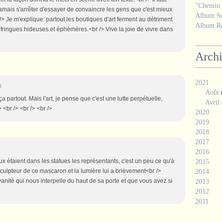
"Chemin d
 jamais s'arrêter d'essayer de convaincre les gens que c'est mieux
Album Se
 /> Je m'explique: partout les boutiques d'art ferment au détriment
Album Ré
e fringues hideuses et éphémères.<br /> Vive la joie de vivre dans
Arch
2021
0
Août
 ça partout. Mais l'art, je pense que c'est une lutte perpétuelle,
Avril
 <br /> <br /> <br />
2020
2019
2018
2017
2016
x étaient dans les statues les représentants, c'est un peu ce qu'à
2015
 sculpteur de ce mascaron et la lumière lui a brièvement<br />
2014
 vanité qui nous interpelle du haut de sa porte et que vous avez si
2013
2012
2011