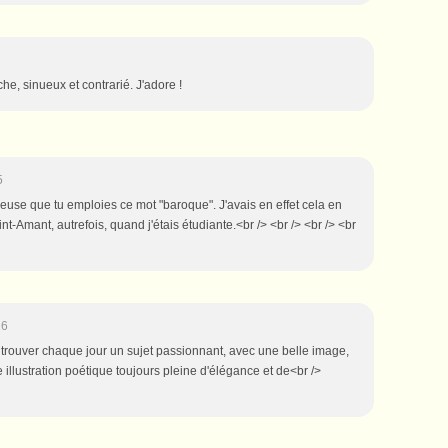
e, sinueux et contrarié. J'adore !
5
reuse que tu emploies ce mot "baroque". J'avais en effet cela en
int-Amant, autrefois, quand j'étais étudiante.<br /> <br /> <br /> <br
26
de trouver chaque jour un sujet passionnant, avec une belle image,
e illustration poétique toujours pleine d'élégance et de<br />