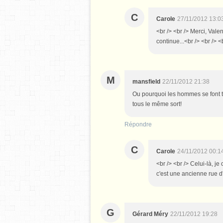
C
Carole
27/11/2012 13:0
<br /> <br /> Merci, Valen
continue...<br /> <br /> <
M
mansfield
22/11/2012 21:38
Ou pourquoi les hommes se font t
tous le même sort!
Répondre
C
Carole
24/11/2012 00:1
<br /> <br /> Celui-là, je
c'est une ancienne rue d'
G
Gérard Méry
22/11/2012 19:28