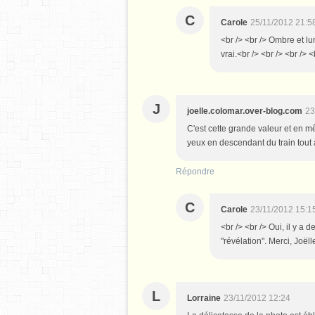
C
Carole
25/11/2012 21:5
<br /> <br /> Ombre et l
vrai.<br /> <br /> <br /> <
J
joelle.colomar.over-blog.com
23
C'est cette grande valeur et en m
yeux en descendant du train tout 
Répondre
C
Carole
23/11/2012 15:1
<br /> <br /> Oui, il y 
"révélation". Merci, Joëll
L
Lorraine
23/11/2012 12:24