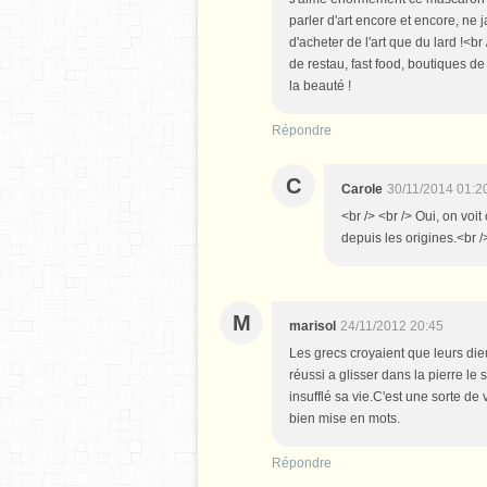
parler d'art encore et encore, ne
d'acheter de l'art que du lard !<br
de restau, fast food, boutiques d
la beauté !
Répondre
C
Carole
30/11/2014 01:2
<br /> <br /> Oui, on voit
depuis les origines.<br />
M
marisol
24/11/2012 20:45
Les grecs croyaient que leurs dieu
réussi a glisser dans la pierre le
insufflé sa vie.C'est une sorte de
bien mise en mots.
Répondre