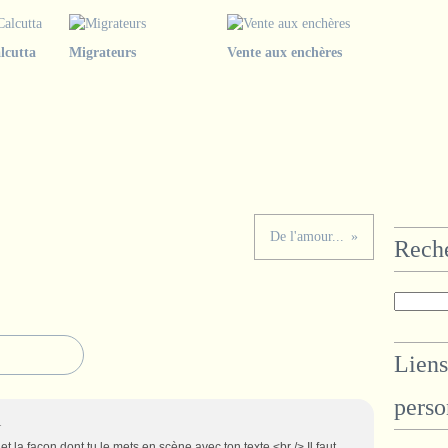
lcutta
Migrateurs
Vente aux enchères
De l'amour...
Rech
Liens
perso
1
la façon dont tu le mets en scène avec ton texte.<br /> Il faut