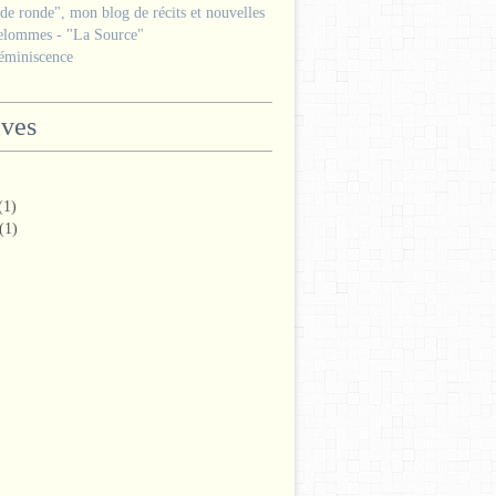
e ronde", mon blog de récits et nouvelles
lommes - "La Source"
miniscence
ives
(1)
(1)