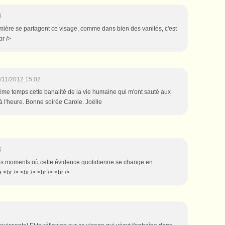
8
umière se partagent ce visage, comme dans bien des vanités, c'est
br />
/11/2012 15:02
ême temps cette banalité de la vie humaine qui m'ont sauté aux
à l'heure. Bonne soirée Carole. Joëlle
5
a des moments où cette évidence quotidienne se change en
e.<br /> <br /> <br /> <br />