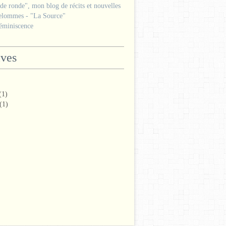
e ronde", mon blog de récits et nouvelles
lommes - "La Source"
miniscence
ives
(1)
(1)