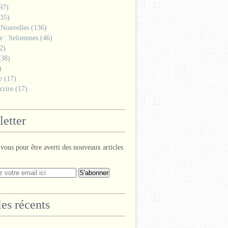
97)
35)
 Nouvelles
(136)
ge : Selommes
(46)
2)
38)
)
e
(17)
crire
(17)
etter
ous pour être averti des nouveaux articles
les récents