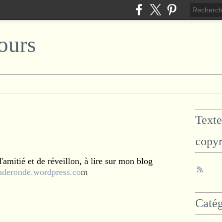
ours
Texte
copyr
'amitié et de réveillon, à lire sur mon blog
deronde.wordpress.co
m
Catég