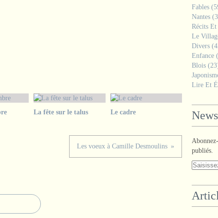
Fables
(5
Nantes
(3
Récits Et
Le Villa
Divers
(4
Enfance
(
Blois
(23
Japonism
Lire Et É
re
La fête sur le talus
Le cadre
Newsl
Abonnez-v
Les voeux à Camille Desmoulins
publiés.
Artic