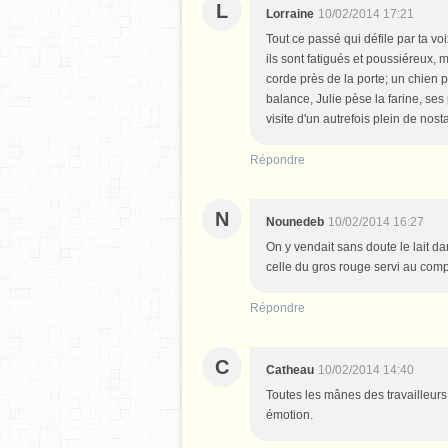
L
Lorraine
10/02/2014 17:21
Tout ce passé qui défile par ta voi
ils sont fatigués et poussiéreux,
corde près de la porte; un chien p
balance, Julie pèse la farine, ses 
visite d'un autrefois plein de nosta
Répondre
N
Nounedeb
10/02/2014 16:27
On y vendait sans doute le lait d
celle du gros rouge servi au compt
Répondre
C
Catheau
10/02/2014 14:40
Toutes les mânes des travailleurs
émotion.