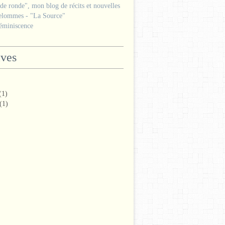
e ronde", mon blog de récits et nouvelles
lommes - "La Source"
miniscence
ives
(1)
(1)