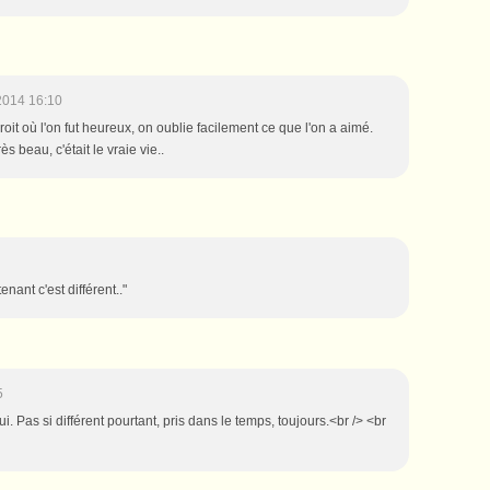
2014 16:10
roit où l'on fut heureux, on oublie facilement ce que l'on a aimé.
rès beau, c'était le vraie vie..
tenant c'est différent.."
5
ui. Pas si différent pourtant, pris dans le temps, toujours.<br /> <br