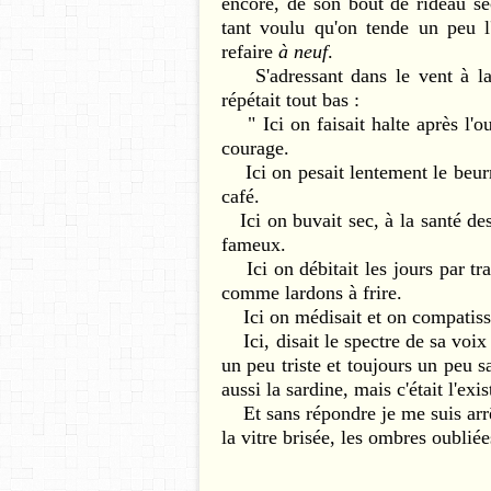
encore, de son bout de rideau se
tant voulu qu'on tende un peu l'
refaire
à neuf
.
S'adressant dans le vent à la p
répétait tout bas :
" Ici on faisait halte après l'o
courage.
Ici on pesait lentement le beurre 
café.
Ici on buvait sec, à la santé des 
fameux.
Ici on débitait les jours par tra
comme lardons à frire.
Ici on médisait et on compatissait
Ici, disait le spectre de sa voix
un peu triste et toujours un peu sa
aussi la sardine, mais c'était l'exi
Et sans répondre je me suis arrêt
la vitre brisée, les ombres oubliée