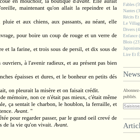
coué en mouchoir, la boutique d'
avant
. Elle aurait
Fables
(5
oreille, maintenant qu'on allait la repeindre et la
Nantes
(3
Récits Et
luie et aux chiens, aux passants, au néant, elle
Le Villa
Divers
(4
uvrage, pour boire un coup de rouge et un verre de
Enfance
(
Blois
(23
et la farine, et trois sous de persil, et dix sous de
Japonism
Lire Et É
ouvriers, à l'avenir radieux, et au présent pas bien
Newsl
nches épaisses et dures, et le bonheur en petits dés
, on pleurait la misère et on faisait crédit.
Abonnez-v
 de mémoire, non ce n'était pas mieux, c'était même
publiés.
le, ça sentait le charbon, le houblon, la ferraille, et
stence.
Avant
. "
ée pour regarder passer, par le grand oeil crevé de
s de la vie qu'on vivait.
Avant
.
Artic