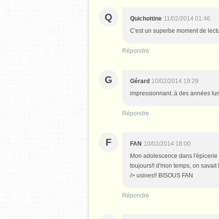
Q
Quichottine
11/02/2014 01:46
C'est un superbe moment de lectur
Répondre
G
Gérard
10/02/2014 19:29
impressionnant..à des années lum
Répondre
F
FAN
10/02/2014 18:00
Mon adolescence dans l'épicerie 
toujours!! d'mon temps, on savait 
/> usines!! BISOUS FAN
Répondre