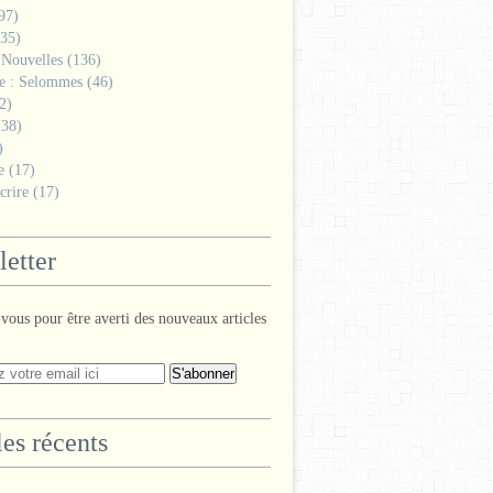
97)
35)
 Nouvelles
(136)
ge : Selommes
(46)
2)
38)
)
e
(17)
crire
(17)
etter
ous pour être averti des nouveaux articles
les récents