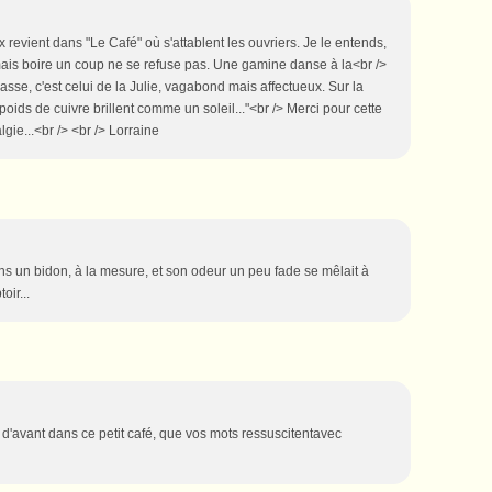
x revient dans "Le Café" où s'attablent les ouvriers. Je le entends,
 mais boire un coup ne se refuse pas. Une gamine danse à la<br />
asse, c'est celui de la Julie, vagabond mais affectueux. Sur la
poids de cuivre brillent comme un soleil..."<br /> Merci pour cette
lgie...<br /> <br /> Lorraine
ans un bidon, à la mesure, et son odeur un peu fade se mêlait à
oir...
 d'avant dans ce petit café, que vos mots ressuscitentavec