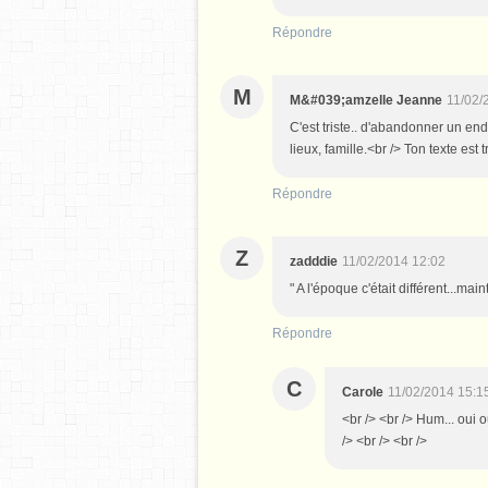
Répondre
M
M&#039;amzelle Jeanne
11/02/
C'est triste.. d'abandonner un end
lieux, famille.<br /> Ton texte est t
Répondre
Z
zadddie
11/02/2014 12:02
" A l'époque c'était différent...main
Répondre
C
Carole
11/02/2014 15:1
<br /> <br /> Hum... oui o
/> <br /> <br />