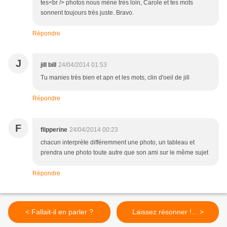
tes<br /> photos nous mène très loin, Carole et tes mots
sonnent toujours très juste. Bravo.
Répondre
J
jill bill
24/04/2014 01:53
Tu manies très bien et apn et les mots, clin d'oeil de jill
Répondre
F
flipperine
24/04/2014 00:23
chacun interprète différemment une photo, un tableau et
prendra une photo toute autre que son ami sur le même sujet
Répondre
< Fallait-il en parler ?
Laissez résonner !... >