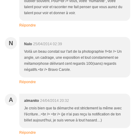
oublier souvent. Pour<br /> vous, votre "humanité", votre
talent pour voir et raconter me fait penser que vous aurez du
talent pour voir et donner à voir.
Répondre
N
Nalo
25/04/2014 02:39
Voilà un beau constat sur l'art de la photographie !!<br /> Un
angle, un cadrage, une exposition et tout constamment se
métamorphose délivrant cent regards 100(sans) regards
négatifs.<br /> Bravo Carole.
Répondre
A
almanito
24/04/2014 20:32
Je crois bien que ta démarche est strictement la même avec
l'écriture...<br /> <br /> (je n'ai pas reçu la notification de ton
billet aujourd'hui, je suis venue à tout hasard....)
Répondre