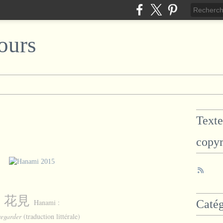
ours
Texte
copyr
花見
Hanami :
Catég
regarder
(traduction littérale)