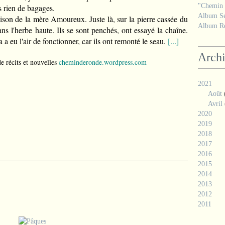
"Chemin d
is rien de bagages.
Album Se
son de la mère Amoureux. Juste là, sur la pierre cassée du
Album Ré
ns l'herbe haute. Ils se sont penchés, ont essayé la chaîne.
a a eu l'air de fonctionner, car ils ont remonté le seau.
[...
]
Arch
e récits et nouvelles
c
heminderonde.wordpress.com
2021
Août
Avril
2020
2019
2018
2017
2016
2015
2014
2013
2012
2011