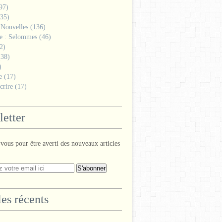
97)
35)
 Nouvelles
(136)
ge : Selommes
(46)
2)
38)
)
e
(17)
crire
(17)
etter
ous pour être averti des nouveaux articles
les récents