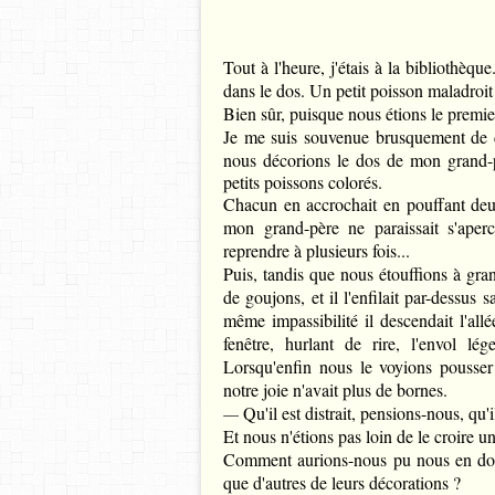
Tout à l'heure, j'étais à la bibliothè
dans le dos. Un petit poisson maladroit
Bien sûr, puisque nous étions le premier
Je me suis souvenue brusquement de 
nous décorions le dos de mon grand-pè
petits poissons colorés.
Chacun en accrochait en pouffant deux 
mon grand-père ne paraissait s'aper
reprendre à plusieurs fois...
Puis, tandis que nous étouffions à gran
de goujons, et il l'enfilait par-dessus
même impassibilité il descendait l'all
fenêtre, hurlant de rire, l'envol l
Lorsqu'enfin nous le voyions pousser
notre joie n'avait plus de bornes.
Qu'il est distrait, pensions-nous, qu'i
—
Et nous n'étions pas loin de le croire un
Comment aurions-nous pu nous en douter
que d'autres de leurs décorations ?