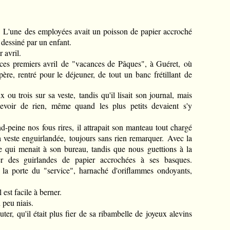
que. L'une des employées avait un poisson de papier accroché
 dessiné par un enfant.
 avril.
ces premiers avril de "vacances de Pâques", à Guéret,
où
re, rentré pour le déjeuner, de tout un banc frétillant de
ou trois sur sa veste, tandis qu'il lisait son journal, mais
cevoir de rien, même quand les plus petits devaient s'y
d-peine nos fous rires, il attrapait son manteau tout chargé
 sa veste enguirlandée, toujours sans rien remarquer. Avec la
ée qui menait à son bureau, tandis que nous guettions à la
éger des guirlandes de papier accrochées à ses basques.
 la porte du "service", harnaché d'oriflammes ondoyants,
l est facile à berner.
 peu niais.
, qu'il était plus fier de sa ribambelle de joyeux alevins