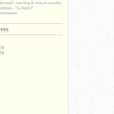
e ronde", mon blog de récits et nouvelles
lommes - "La Source"
miniscence
ives
(1)
(1)