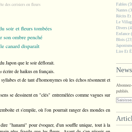
ête des cerisiers en fleurs
Fables
(5
Nantes
(3
Récits Et
Le Villa
 du soir
et fleurs tombées
Divers
(4
Enfance
(
ur son ombre penché
Blois
(23
le canard disparaît
Japonism
Lire Et É
du Japon que le soir déflorait.
Newsl
s
écrire de haikus en français.
 syllabes et de tant d'homonymes où les échos résonnent et
Abonnez-v
publiés.
ens se dessinent en "clés" entremêlées comme vagues sur
mboîte et s'empile, où l'on pourrait ranger des mondes en
Artic
dire "hanami" pour évoquer, d'un souffle unique, tout à la
humain plus fragile que les fleurs.
Avant de s'en réjouir en