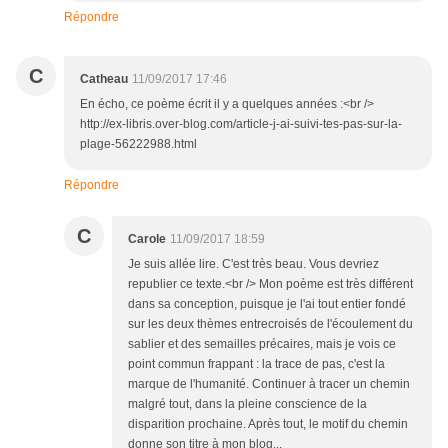
Répondre
C
Catheau
11/09/2017 17:46
En écho, ce poème écrit il y a quelques années :<br />
http://ex-libris.over-blog.com/article-j-ai-suivi-tes-pas-sur-la-
plage-56222988.html
Répondre
C
Carole
11/09/2017 18:59
Je suis allée lire. C'est très beau. Vous devriez
republier ce texte.<br /> Mon poème est très différent
dans sa conception, puisque je l'ai tout entier fondé
sur les deux thèmes entrecroisés de l'écoulement du
sablier et des semailles précaires, mais je vois ce
point commun frappant : la trace de pas, c'est la
marque de l'humanité. Continuer à tracer un chemin
malgré tout, dans la pleine conscience de la
disparition prochaine. Après tout, le motif du chemin
donne son titre à mon blog...