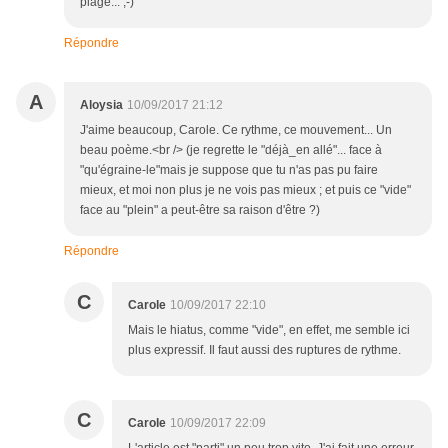
plage... ,-)
Répondre
A
Aloysia
10/09/2017 21:12
J'aime beaucoup, Carole. Ce rythme, ce mouvement... Un
beau poème.<br /> (je regrette le "déjà_en allé"... face à
"qu'égraine-le"mais je suppose que tu n'as pas pu faire
mieux, et moi non plus je ne vois pas mieux ; et puis ce "vide"
face au "plein" a peut-être sa raison d'être ?)
Répondre
C
Carole
10/09/2017 22:10
Mais le hiatus, comme "vide", en effet, me semble ici
plus expressif. Il faut aussi des ruptures de rythme.
C
Carole
10/09/2017 22:09