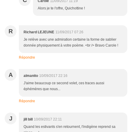
C
Carole
11/09/2017 11:19
Alors je te l'offre, Quichottine !
R
Richard LEJEUNE
11/09/2017 07:26
Je relève avec une admiration certaine la forme de sablier
donnée physiquement à votre poème. <br /> Bravo Carole !
Répondre
A
almanito
10/09/2017 22:16
J'aime beaucoup ce second volet, ces traces aussi
éphémères que nous...
Répondre
J
jill bill
10/09/2017 22:11
Quand les estivants s'en retournent, l'indigène reprend sa