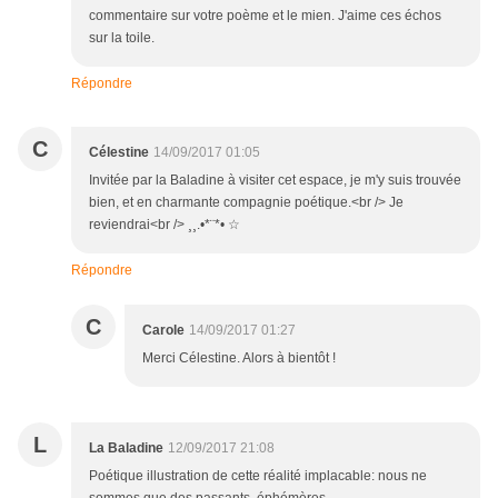
commentaire sur votre poème et le mien. J'aime ces échos
sur la toile.
Répondre
C
Célestine
14/09/2017 01:05
Invitée par la Baladine à visiter cet espace, je m'y suis trouvée
bien, et en charmante compagnie poétique.<br /> Je
reviendrai<br /> ¸¸.•*¨*• ☆
Répondre
C
Carole
14/09/2017 01:27
Merci Célestine. Alors à bientôt !
L
La Baladine
12/09/2017 21:08
Poétique illustration de cette réalité implacable: nous ne