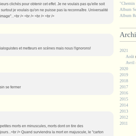
"Chemin d
usieurs clichés pour obtenir cet effet. Je ne voulais pas qu'elle soit
Album Se
et surtout je voulais qu'on ne puisse pas la reconnaître. Universalité
Album Ré
'image"...<br /> <br /> <br /> <br />
Arch
aloguistes et metteurs en scènes mais nous l'ignorons!
2021
Août
Avril
2020
2019
2018
2017
asin se fermer
2016
2015
2014
2013
2012
2011
", petites morts en minuscules, morts dont on tire des
ours...<br /> Quand surviendra la mort en majuscule, le "carton