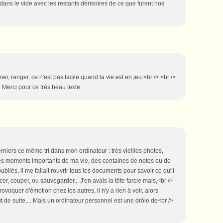
dans le vide avec les restants dérisoires de ce que furent nos
ier, ranger, ce n'est pas facile quand la vie est en jeu.<br /> <br />
Merci pour ce très beau texte.
 derniers ce même tri dans mon ordinateur : très vieilles photos,
 moments importants de ma vie, des centaines de notes ou de
ubliés, il me fallait rouvrir tous les documents pour savoir ce qu'il
cer, couper, ou sauvegarder... J'en avais la tête farcie mais,<br />
ovoquer d'émotion chez les autres, il n'y a rien à voir, alors
t de suite.... Mais un ordinateur personnel est une drôle de<br />