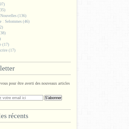
97)
35)
 Nouvelles
(136)
ge : Selommes
(46)
2)
38)
)
e
(17)
crire
(17)
etter
ous pour être averti des nouveaux articles
les récents