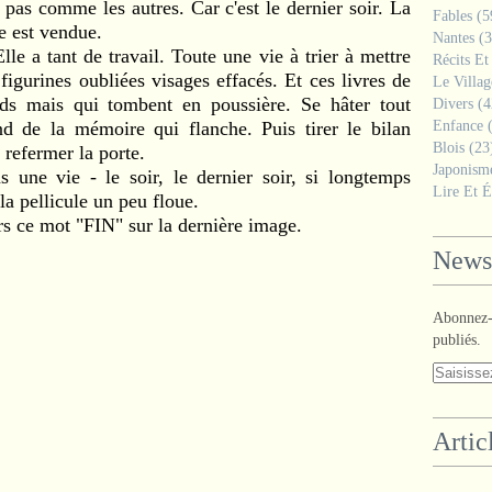
 pas comme les autres. Car c'est le dernier soir. La
Fables
(5
e est vendue.
Nantes
(3
e a tant de travail. Toute une vie à trier à mettre
Récits Et
figurines oubliées visages effacés. Et ces livres de
Le Villa
rds mais qui tombent en poussière. Se hâter tout
Divers
(4
nd de la mémoire qui flanche. Puis tirer le bilan
Enfance
(
Blois
(23
refermer la porte.
Japonism
ns une vie - le soir, le dernier soir, si longtemps
Lire Et É
la pellicule un peu floue.
urs ce mot "FIN" sur la dernière image.
Newsl
Abonnez-v
publiés.
Artic