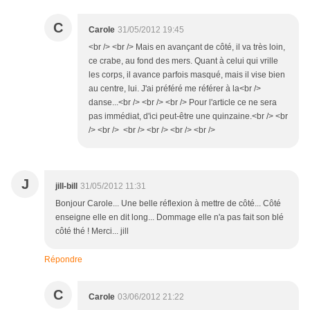
C
Carole
31/05/2012 19:45
<br /> <br /> Mais en avançant de côté, il va très loin,
ce crabe, au fond des mers. Quant à celui qui vrille
les corps, il avance parfois masqué, mais il vise bien
au centre, lui. J'ai préféré me référer à la<br />
danse...<br /> <br /> <br /> Pour l'article ce ne sera
pas immédiat, d'ici peut-être une quinzaine.<br /> <br
/> <br /> <br /> <br /> <br /> <br />
J
jill-bill
31/05/2012 11:31
Bonjour Carole... Une belle réflexion à mettre de côté... Côté
enseigne elle en dit long... Dommage elle n'a pas fait son blé
côté thé ! Merci... jill
Répondre
C
Carole
03/06/2012 21:22