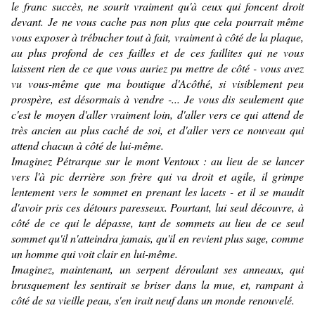
le franc succès, ne sourit vraiment qu'à ceux qui foncent droit
devant. Je ne vous cache pas non plus que cela pourrait même
vous exposer à trébucher tout à fait, vraiment à côté de la plaque,
au plus profond de ces failles et de ces faillites qui ne vous
laissent rien de ce que vous auriez pu mettre de côté - vous avez
vu vous-même que ma boutique d'
Acôthé,
si visiblement peu
prospère
,
est désormais à vendre -... Je vous dis seulement que
c'est le moyen d'aller vraiment loin, d'aller vers ce qui attend de
très ancien au plus caché de soi, et d'aller vers ce nouveau qui
attend chacun à côté de lui-même.
Imaginez Pétrarque sur le mont Ventoux : au lieu de se lancer
vers l'à pic derrière son frère qui va droit et agile, il grimpe
lentement vers le sommet en prenant les lacets - et il se maudit
d'avoir pris ces détours paresseux. Pourtant, lui seul découvre, à
côté de ce qui le dépasse, tant de sommets au lieu de ce seul
sommet qu'il n'atteindra jamais, qu'il en revient plus sage, comme
un homme qui voit clair en lui-même.
Imaginez, maintenant, un serpent déroulant ses anneaux, qui
brusquement les sentirait se briser dans la mue, et, rampant à
côté de sa vieille peau, s'en irait neuf dans un monde renouvelé.