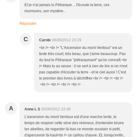
Et je n'ai jamais lu Pétrarque... J'écoute la terre, ces
murmures, son mystère...
Répondre
C
Carole
06/06/2012 23:29
<br /> <br /> "L'Ascension du mont Ventoux" est un
texte très court, très beau, que j'aime beaucoup. Pas
du tout le Pétrarque "pétrarquisant" qu'on connaît.<br
/> Mais tu as raison : il ne sert à rien de lire si on n'est
pas capable d'écouter la terre - et le ciel aussi ! C'est
le premier des livres à déchiffrer.<br /> <br /> <br />
<br /> <br /> <br /> <br />
A
Anne L S
05/06/2012 22:46
L'ascension du mont Ventoux est d'une marche lente, le
temps de respirer cette sève des résineux, d'entendre bruire
les abeilles, de regarder là-bas ce monde soudain si petit,
d'apercevoir là-haut<br /> ce caillou chauve. Et, lorsqu'enfin,