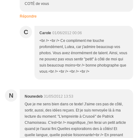
COTÉ de vous
Répondre
C
Carole
01/06/2012 00:06
<br /> <br /> Ce compliment me touche
profondément, Lutea, car j'admire beaucoup vos
photos. Vous avez énormément de talent. Ainsi, vous
ne pouvez pas vous sentir "petit" à côté de moi qui
suis beaucoup moins<br /> bonne photographe que
vous.<br /> <br /> <br /> <br />
N
Nounedeb
31/05/2012 13:53
Que je me sens bien dans ce texte! J'aime ces pas de côté,
sortir, aussi, des idées reçues. Et je suis renvoyée là à ma
lecture du moment: "L'empreinte à Crusoé" de Patrick
Chamoiseau. C'est<br /> magnifique, j'en ferai un petit article
quand je l'aurai fini.Quelles explorations des à côtés! Et
quelle langue, quelle poésie foisonnante!<br /> En prenant