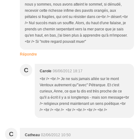
nous y sommes, nous avons atteint le sommet, si dénudé,
recevoir cette richesse infime des pavots orangés, aux
pétales si fragiles, qui ont su résister dans ce<br /> désert.<br
/> Nul succès mais un souffle. Alors, du haut d'une falaise, je
prends un chemin serpentant vers la mer parce que je sais
qu'en haut, en bas, j'ai bien plus à apprendre qu'à m'imposer.
<br /> Si "notre regard pouvait muer"
Répondre
C
Carole
06/06/2012 18:17
<br /> <br /> Je ne suis jamais allée sur le mont
Ventoux autrement qu'"avec" Pétrarque. Et c'est
curieux, Anne, ce que tu dis est très proche de ce
qu'il a écrit il y a si longtemps - mais son message<br
/> religieux prend maintenant un sens poétique.<br
/> <br /> <br /> <br /> <br /> <br /> <br />
C
Catheau
02/06/2012 10:50