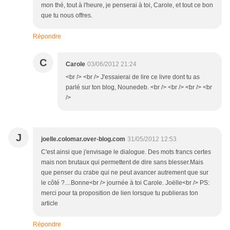
mon thé, tout à l'heure, je penserai à toi, Carole, et tout ce bon
que tu nous offres.
Répondre
C
Carole
03/06/2012 21:24
<br /> <br /> J'essaierai de lire ce livre dont tu as
parlé sur ton blog, Nounedeb. <br /> <br /> <br /> <br
/>
J
joelle.colomar.over-blog.com
31/05/2012 12:53
C'est ainsi que j'envisage le dialogue. Des mots francs certes
mais non brutaux qui permettent de dire sans blesser.Mais
que penser du crabe qui ne peut avancer autrement que sur
le côté ?....Bonne<br /> journée à toi Carole. Joëlle<br /> PS:
merci pour ta proposition de lien lorsque tu publieras ton
article
Répondre