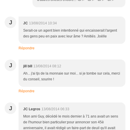
J
JC
13/08/2014 10:34
Serait-ce un agent bien intentionné qui encaisserait l'argent
des gens peu en paix avec leur âme ? Amitiés. Joëlle
Répondre
J
jill bill
13/08/2014 08:12
Ah... j'ai tjs de la monnaie sur moi... si je tombe sur cela, merci
du conseil, sourire !
Répondre
J
JC Legros
13/08/2014 06:33
Mon ami Guy, décédé le mois dernier à 71 ans avait un sens
de l'humour bien particulier:pour annoncer son 45è
anniversaire, il avait rédigé un faire-part de deuil qu'il avait