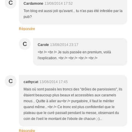
C
Cardamone
13/08/2014 17:52
Ton blog est aussi joli qu'avant... tu n'as pas été infestée par la
pub?
Répondre
C
Carole
13/08/2014 23:17
<br /> <br /> Je suis passée en premium, voilà
l'explication. <br /> <br /> <br /> <br />
C
cathycat
13/08/2014 17:45
Mais où sont passés les troncs des "drôles de paroissiens", ils
étaient beaucoup plus beaux et accessibles aux caramels
mous... Quitte à aller au<br /> purgatoire, il faut le mériter
quand même...<br /> Ce tronc est plus confidentiel que le
plateau que le curé passait pendant la messe, observant du
coin de l'oeil le montant de l'obole de chacun ;-)...
Répondre