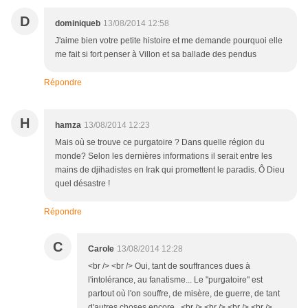
D
dominiqueb
13/08/2014 12:58
J'aime bien votre petite histoire et me demande pourquoi elle
me fait si fort penser à Villon et sa ballade des pendus
Répondre
H
hamza
13/08/2014 12:23
Mais où se trouve ce purgatoire ? Dans quelle région du
monde? Selon les dernières informations il serait entre les
mains de djihadistes en Irak qui promettent le paradis. Ô Dieu
quel désastre !
Répondre
C
Carole
13/08/2014 12:28
<br /> <br /> Oui, tant de souffrances dues à
l'intolérance, au fanatisme... Le "purgatoire" est
partout où l'on souffre, de misère, de guerre, de tant
d'autres choses encore...<br /> <br /> <br /> <br />