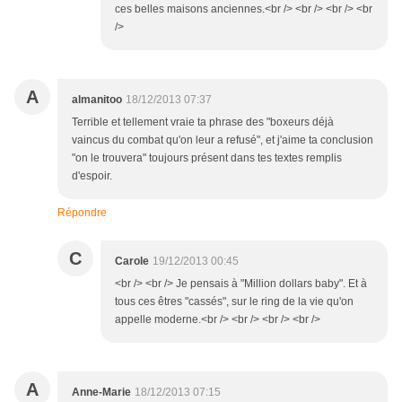
ces belles maisons anciennes.<br /> <br /> <br /> <br
/>
A
almanitoo
18/12/2013 07:37
Terrible et tellement vraie ta phrase des "boxeurs déjà
vaincus du combat qu'on leur a refusé", et j'aime ta conclusion
"on le trouvera" toujours présent dans tes textes remplis
d'espoir.
Répondre
C
Carole
19/12/2013 00:45
<br /> <br /> Je pensais à "Million dollars baby". Et à
tous ces êtres "cassés", sur le ring de la vie qu'on
appelle moderne.<br /> <br /> <br /> <br />
A
Anne-Marie
18/12/2013 07:15