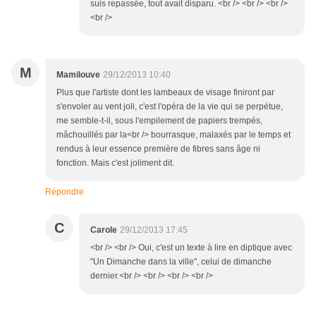
suis repassée, tout avait disparu. <br /> <br /> <br />
<br />
M
Mamilouve
29/12/2013 10:40
Plus que l'artiste dont les lambeaux de visage finiront par
s'envoler au vent joli, c'est l'opéra de la vie qui se perpétue,
me semble-t-il, sous l'empilement de papiers trempés,
mâchouillés par la<br /> bourrasque, malaxés par le temps et
rendus à leur essence première de fibres sans âge ni
fonction. Mais c'est joliment dit.
Répondre
C
Carole
29/12/2013 17:45
<br /> <br /> Oui, c'est un texte à lire en diptique avec
"Un Dimanche dans la ville", celui de dimanche
dernier.<br /> <br /> <br /> <br />