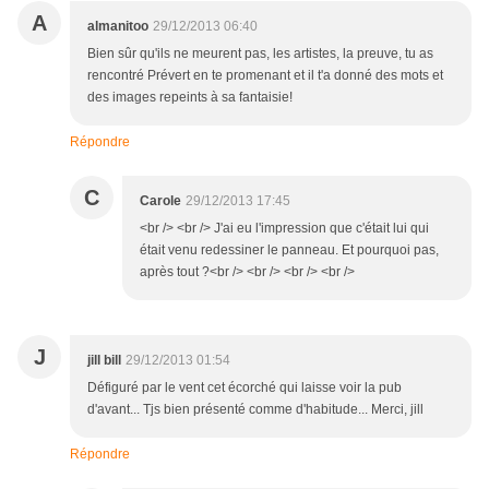
A
almanitoo
29/12/2013 06:40
Bien sûr qu'ils ne meurent pas, les artistes, la preuve, tu as
rencontré Prévert en te promenant et il t'a donné des mots et
des images repeints à sa fantaisie!
Répondre
C
Carole
29/12/2013 17:45
<br /> <br /> J'ai eu l'impression que c'était lui qui
était venu redessiner le panneau. Et pourquoi pas,
après tout ?<br /> <br /> <br /> <br />
J
jill bill
29/12/2013 01:54
Défiguré par le vent cet écorché qui laisse voir la pub
d'avant... Tjs bien présenté comme d'habitude... Merci, jill
Répondre