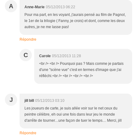
A
Anne-Marie
05/12/2013 06:22
Pour ma part, en les voyant, j'aurais pensé au film de Pagnol,
le 1er de la trilogie ( Fanny, je crois) et dont, comme les deux
autres, je ne me lasse pas!
Répondre
C
Carole
05/12/2013 11:28
<br /> <br /> Pourquoi pas ? Mais comme je partais
d'une "scène vue" c'est en termes d'image que j'ai
réfléchi.<br /> <br /> <br /> <br />
J
jill bill
05/12/2013 03:10
Les joueurs de carte, je suis allée voir sur le net ceux du
peintre célèbre, eh oui une fois dans leur jeu le monde
d'arrête de tourner....une façon de tuer le temps.... Merci, jill
Répondre