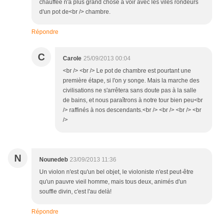
chauffée n'a plus grand chose à voir avec les viles rondeurs
d'un pot de<br /> chambre.
Répondre
C
Carole
25/09/2013 00:04
<br /> <br /> Le pot de chambre est pourtant une
première étape, si l'on y songe. Mais la marche des
civilisations ne s'arrêtera sans doute pas à la salle
de bains, et nous paraîtrons à notre tour bien peu<br
/> raffinés à nos descendants.<br /> <br /> <br /> <br
/>
N
Nounedeb
23/09/2013 11:36
Un violon n'est qu'un bel objet, le violoniste n'est peut-être
qu'un pauvre vieil homme, mais tous deux, animés d'un
souffle divin, c'est l'au delà!
Répondre