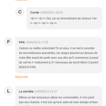
C
Carole
29/09/2013 18:03
<br /> <br /> Oui, j'ai eu énormément de chance !<br
/> <br /> <br /> <br />
F
FAN
23/09/2013 17:55
J'adore ce maître violoniste!! Si en plus, il se met à raconter
de merveilleuses anecdotes, les anges planent au dessus de
notre tête avant de partir avec eux dès qu'il commence à jouer
de cet<br /> instrument à 47 morceaux de bois!! Merci Carole!!
BISOUS FAN
Répondre
L
La michèle
23/09/2013 15:47
Même un bel amoureux utilise les commodités: il n'en perd
pas son charme. Il est vrai qu'une salle de bain design et bien