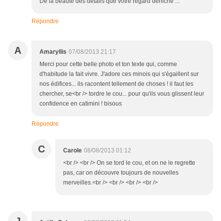
De la beauté des détails que votre regard déniche ...
Répondre
A
Amaryllis
07/08/2013 21:17
Merci pour cette belle photo et ton texte qui, comme
d'habitude la fait vivre. J'adore ces minois qui s'égaillent sur
nos édifices... ils racontent tellement de choses ! il faut les
chercher, se<br /> tordre le cou... pour qu'ils vous glissent leur
confidence en catimini ! bisous
Répondre
C
Carole
08/08/2013 01:12
<br /> <br /> On se tord le cou, et on ne le regrette
pas, car on découvre toujours de nouvelles
merveilles.<br /> <br /> <br /> <br />