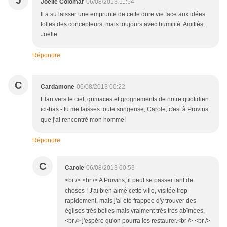
J
Joëlle Colomar
06/08/2013 11:54
Il a su laisser une emprunte de cette dure vie face aux idées
folles des concepteurs, mais toujours avec humilité. Amitiés.
Joëlle
Répondre
C
Cardamone
06/08/2013 00:22
Elan vers le ciel, grimaces et grognements de notre quotidien
ici-bas - tu me laisses toute songeuse, Carole, c'est à Provins
que j'ai rencontré mon homme!
Répondre
C
Carole
06/08/2013 00:53
<br /> <br /> A Provins, il peut se passer tant de
choses ! J'ai bien aimé cette ville, visitée trop
rapidement, mais j'ai été frappée d'y trouver des
églises très belles mais vraiment très très abîmées,
<br /> j'espère qu'on pourra les restaurer.<br /> <br />