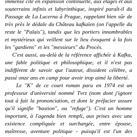
immense cité en expansion continuelle, aux étages et aux
souterrains infinis et labyrinthique, inspiré paraît-il du
Passage de La Lucerna à Prague, rappelant bien sûr de
très près le dédale du
Château
kafkaïen (on l'appelle du
reste le "Palais"), tandis que les portiers innombrables
et mystérieux qui veillent sur le lieu évoquent à la fois
les "gardiens" et les "messieurs" du
Procès
.
C'est aussi, au-delà de la référence affichée à Kafka,
une fable politique et philosophique, et il n'est pas
indifférent de savoir que l'auteur, dissident célèbre, a
passé onze ans en camp pour avoir trop aimé la liberté.
Le "K" de ce court roman paru en 1974 est un
professeur d'université nommé Tvrz (nom dont j'ignore
tout à fait la prononciation, et dont le préfacier assure
qu'il signifie "bastion", ou "refuge"). C'est un homme
important, à l'agenda bien rempli, aux prises avec une
existence compliquée et surchargée, entre épouse,
maîtresse, aventure politique - puisqu'il est l'un des