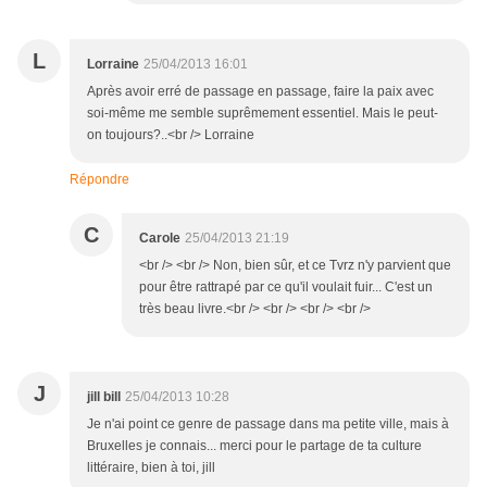
L
Lorraine
25/04/2013 16:01
Après avoir erré de passage en passage, faire la paix avec
soi-même me semble suprêmement essentiel. Mais le peut-
on toujours?..<br /> Lorraine
Répondre
C
Carole
25/04/2013 21:19
<br /> <br /> Non, bien sûr, et ce Tvrz n'y parvient que
pour être rattrapé par ce qu'il voulait fuir... C'est un
très beau livre.<br /> <br /> <br /> <br />
J
jill bill
25/04/2013 10:28
Je n'ai point ce genre de passage dans ma petite ville, mais à
Bruxelles je connais... merci pour le partage de ta culture
littéraire, bien à toi, jill