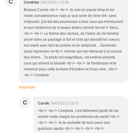
C
Cendrine
24/07/2012 16:36
Bonjour Carole,<br /> <br /> Je suis en pause blog et sur
mode convalescence mais je suis ravie de venir lire, sans
m'épuiser, (j'ai fait des promesses à tous ceux qui m'entourent
et aux médecins) de si beaux textes comme les<br /> tiens...
<br /> <br /> Le thème des racines, de l'arbre de vie familial
ancré dans un paysage si fort et l'exil qui alourdit les coeurs
est ciselé avec tant de poésie et de simplicité... J'aimerais
aussi reprendre ce<br /> chemin qui me mènerait à la source
des miens... Ta photo est magnifique, cet endroit aimante
ceux qui aiment la beauté.<br /> <br /> Je t'embrasse et te
remercie pour cette écriture d'émotion et d'eau vive...<br />
<br /> Cendrine
Répondre
C
Carole
24/07/2012 16:47
<br /> <br /> Cendrine, c'est tellement gentil de me
rendre visite malgré tes problèmes de santé !<br />
<br /> <br /> Je te souhaite de tout coeur une
guérison rapide.<br /> <br /> <br /> <br />