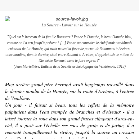
La Source - Lavoir sur la Houzée
"Quel est le berceau de la famille Ronssart ? Est-ce le Danube, le beau Danube bleu,
comme on l'a cru jusqu'à présent ? [...] Est-ce au contraire le chétif mais vendômois
ruisseau de La Houzée, qui avait trouvé la force de porter, de Selommes à Areines,
onze moulins, dont le dernier, situé entre Baumai et Areines, s'appelait dès le milieu du
XIe siècle Ronzart, sans le faire exprès ?"
(Jean Martellière,
Bulletin de la Société archéologique du Vendômois
, 1913)
Mon arrière-grand-père Ferrand avait longtemps travaillé dans
le dernier moulin de la Houzée, sur la route d'Areines, à l'entrée
de Vendôme.
Un jour - il faisait si beau, tous les reflets de la mémoire
palpitaient dans l'eau trempée de branches et d'oiseaux - il a
laissé tourner la roue dans son grand fracas clinquant d'arcs-en-
ciel, il a posé sur l'échelle ses sacs de grain et de farine, il a
remonté tranquillement la rivière, jusqu'à la source au cresson
frais. Et il est revenu ici, chez lui, à Selommes où ses ancêtres