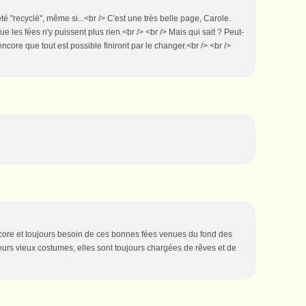
té "recyclé", même si...<br /> C'est une très belle page, Carole.
e les fées n'y puissent plus rien.<br /> <br /> Mais qui sait ? Peut-
ncore que tout est possible finiront par le changer.<br /> <br />
ore et toujours besoin de ces bonnes fées venues du fond des
eurs vieux costumes, elles sont toujours chargées de rêves et de