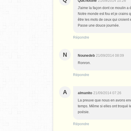
Quichottine
21/09/2014 10:26
J'aime la façon dont ce moulin a é
Notre monde est fou et je crains qu
être les mots de ceux qui croient e
Passe une douce journée.
Répondre
N
Nounedeb
21/09/2014 08:09
Ronron.
Répondre
A
almanito
21/09/2014 07:26
La preuve que nous en avons enc
temps. Même si elles ont troqué l
poésie.
Répondre