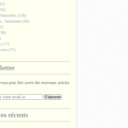
97)
35)
 Nouvelles
(136)
ge : Selommes
(46)
2)
38)
)
e
(17)
crire
(17)
etter
ous pour être averti des nouveaux articles
les récents