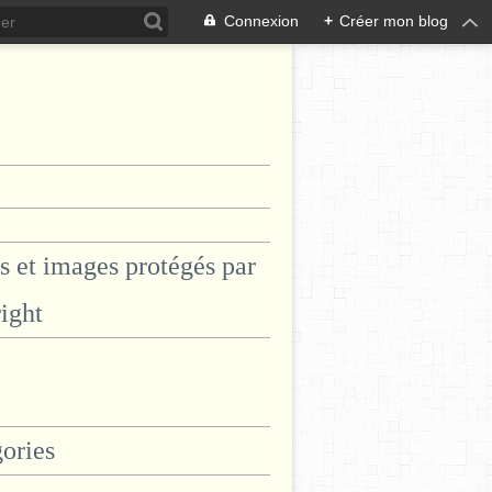
Connexion
+
Créer mon blog
s et images protégés par
ight
ories