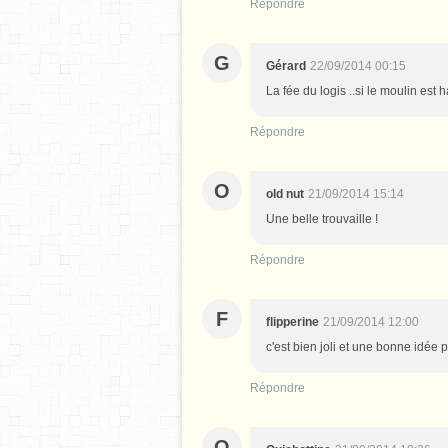
Répondre
G
Gérard
22/09/2014 00:15
La fée du logis ..si le moulin est h
Répondre
O
old nut
21/09/2014 15:14
Une belle trouvaille !
Répondre
F
flipperine
21/09/2014 12:00
c'est bien joli et une bonne idée 
Répondre
Q