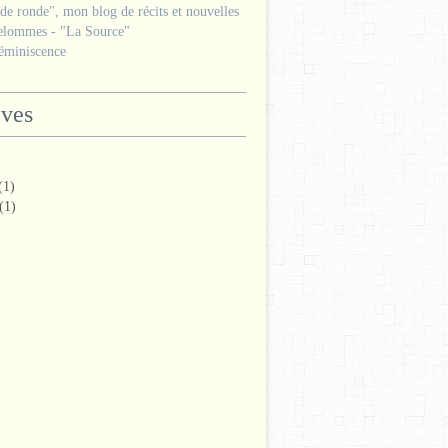
e ronde", mon blog de récits et nouvelles
lommes - "La Source"
miniscence
ives
(1)
(1)