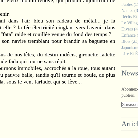
, un vieux moulin rénové, qui produit aujourd'hui de
Fables
(5
Nantes
(3
venir.
Récits Et
ant dans l'air bleu son radeau de métal... je la
Le Villa
t-elle ? la fée électricité cinglant vers l'avenir dans
Divers
(4
e "fata" raide et rouillée venue du fond des temps ?
Enfance
(
e son navire tremblant pour brandir sa baguette en
Blois
(23
Japonism
 de nos têtes, du destin indécis, girouette fadette
Lire Et É
nde fada qui tourne sans répit
.
ournons immobiles, accrochés à la roue, tous autant
Newsl
pauvre balle, tandis qu'il tourne et boule, de plus
a, sous le vent farfadet qui se lève...
Abonnez-v
publiés.
Artic