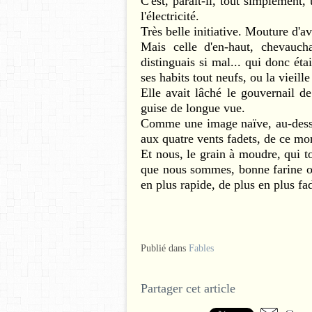
C'est, paraît-il, tout simplement
l'électricité.
Très belle initiative. Mouture d'a
Mais celle d'en-haut, chevauch
distinguais si mal... qui donc étai
ses habits tout neufs, ou la vieill
Elle avait lâché le gouvernail d
guise de longue vue.
Comme une image naïve, au-dessus
aux quatre vents fadets, de ce mo
Et nous, le grain à moudre, qui t
que nous sommes, bonne farine ou 
en plus rapide, de plus en plus fad
Publié dans
Fables
Partager cet article