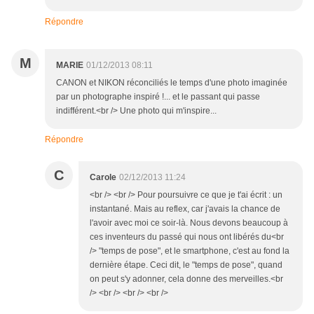
Répondre
M
MARIE
01/12/2013 08:11
CANON et NIKON réconciliés le temps d'une photo imaginée
par un photographe inspiré !... et le passant qui passe
indifférent.<br /> Une photo qui m'inspire...
Répondre
C
Carole
02/12/2013 11:24
<br /> <br /> Pour poursuivre ce que je t'ai écrit : un
instantané. Mais au reflex, car j'avais la chance de
l'avoir avec moi ce soir-là. Nous devons beaucoup à
ces inventeurs du passé qui nous ont libérés du<br
/> "temps de pose", et le smartphone, c'est au fond la
dernière étape. Ceci dit, le "temps de pose", quand
on peut s'y adonner, cela donne des merveilles.<br
/> <br /> <br /> <br />