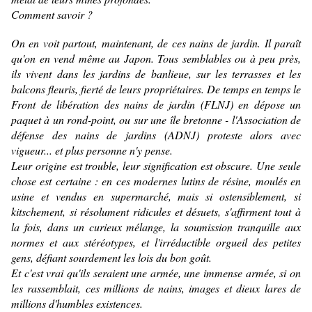
Comment savoir ?
On en voit partout, maintenant, de ces nains de jardin. Il paraît
qu'on en vend même au Japon. Tous semblables ou à peu près,
ils vivent dans les jardins de banlieue, sur les terrasses et les
balcons fleuris, fierté de leurs propriétaires. De temps en temps le
Front de libération des nains de jardin (FLNJ) en dépose un
paquet à un rond-point, ou sur une île bretonne - l'Association de
défense des nains de jardins (ADNJ) proteste alors avec
vigueur... et plus personne n'y pense.
Leur origine est trouble, leur signification est obscure. Une seule
chose est certaine : en ces modernes lutins de résine, moulés en
usine et vendus en supermarché, mais si ostensiblement, si
kitschement, si résolument ridicules et désuets, s'affirment tout à
la fois, dans un curieux mélange, la soumission tranquille aux
normes et aux stéréotypes, et l'irréductible orgueil des petites
gens, défiant sourdement les lois du bon goût.
Et c'est vrai qu'ils seraient une armée, une immense armée, si on
les rassemblait, ces millions de nains, images et dieux lares de
millions d'humbles existences.