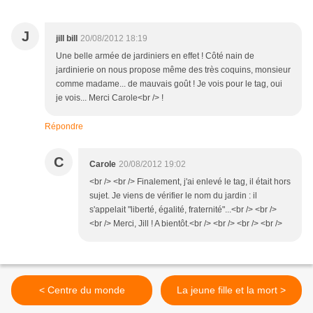
J
jill bill
20/08/2012 18:19
Une belle armée de jardiniers en effet ! Côté nain de
jardinierie on nous propose même des très coquins, monsieur
comme madame... de mauvais goût ! Je vois pour le tag, oui
je vois... Merci Carole<br /> !
Répondre
C
Carole
20/08/2012 19:02
<br /> <br /> Finalement, j'ai enlevé le tag, il était hors
sujet. Je viens de vérifier le nom du jardin : il
s'appelait "liberté, égalité, fraternité"...<br /> <br />
<br /> Merci, Jill ! A bientôt.<br /> <br /> <br /> <br />
< Centre du monde
La jeune fille et la mort >