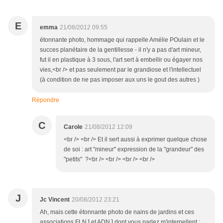
E
emma
21/08/2012 09:55
étonnante photo, hommage qui rappelle Amélie POulain et le
succes planétaire de la gentillesse - il n'y a pas d'art mineur,
fut il en plastique à 3 sous, l'art sert à embellir ou égayer nos
vies,<br /> et pas seulement par le grandiose et l'intellectuel
(à condition de ne pas imposer aux uns le gout des autres )
Répondre
C
Carole
21/08/2012 12:09
<br /> <br /> Et il sert aussi à exprimer quelque chose
de soi : art "mineur" expression de la "grandeur" des
"petits" ?<br /> <br /> <br /> <br />
J
Jc Vincent
20/08/2012 23:21
Ah, mais cette étonnante photo de nains de jardins et ces
associations FLNJ et ADNJ dont vous parlez m'interpellent :