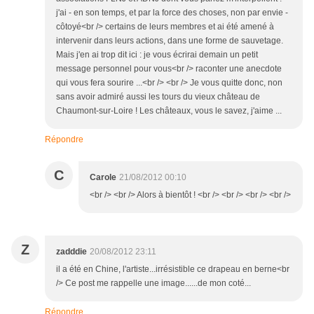
j'ai - en son temps, et par la force des choses, non par envie -
côtoyé<br /> certains de leurs membres et ai été amené à
intervenir dans leurs actions, dans une forme de sauvetage.
Mais j'en ai trop dit ici : je vous écrirai demain un petit
message personnel pour vous<br /> raconter une anecdote
qui vous fera sourire ...<br /> <br /> Je vous quitte donc, non
sans avoir admiré aussi les tours du vieux château de
Chaumont-sur-Loire ! Les châteaux, vous le savez, j'aime ...
Répondre
C
Carole
21/08/2012 00:10
<br /> <br /> Alors à bientôt ! <br /> <br /> <br /> <br />
Z
zadddie
20/08/2012 23:11
il a été en Chine, l'artiste...irrésistible ce drapeau en berne<br
/> Ce post me rappelle une image......de mon coté...
Répondre