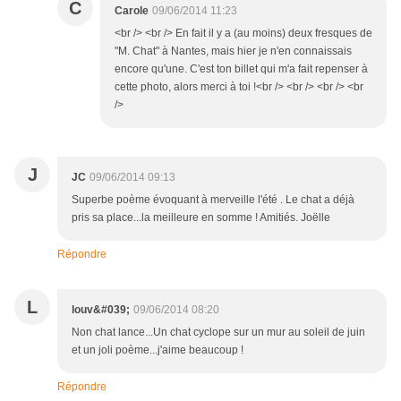
C
Carole
09/06/2014 11:23
<br /> <br /> En fait il y a (au moins) deux fresques de
"M. Chat" à Nantes, mais hier je n'en connaissais
encore qu'une. C'est ton billet qui m'a fait repenser à
cette photo, alors merci à toi !<br /> <br /> <br /> <br
/>
J
JC
09/06/2014 09:13
Superbe poème évoquant à merveille l'été . Le chat a déjà
pris sa place...la meilleure en somme ! Amitiés. Joëlle
Répondre
L
louv&#039;
09/06/2014 08:20
Non chat lance...Un chat cyclope sur un mur au soleil de juin
et un joli poème...j'aime beaucoup !
Répondre