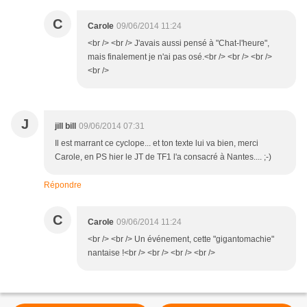
C
Carole
09/06/2014 11:24
<br /> <br /> J'avais aussi pensé à "Chat-l'heure",
mais finalement je n'ai pas osé.<br /> <br /> <br />
<br />
J
jill bill
09/06/2014 07:31
Il est marrant ce cyclope... et ton texte lui va bien, merci
Carole, en PS hier le JT de TF1 l'a consacré à Nantes.... ;-)
Répondre
C
Carole
09/06/2014 11:24
<br /> <br /> Un événement, cette "gigantomachie"
nantaise !<br /> <br /> <br /> <br />