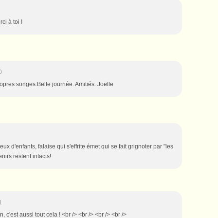
ci à toi !
0
ropres songes.Belle journée. Amitiés. Joëlle
ux d'enfants, falaise qui s'effrite émet qui se fait grignoter par "les
irs restent intacts!
1
, c'est aussi tout cela ! <br /> <br /> <br /> <br />