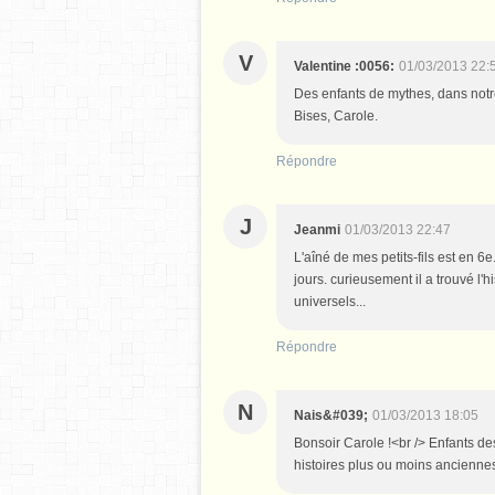
V
Valentine :0056:
01/03/2013 22:
Des enfants de mythes, dans notre 
Bises, Carole.
Répondre
J
Jeanmi
01/03/2013 22:47
L'aîné de mes petits-fils est en 6
jours. curieusement il a trouvé l'h
universels...
Répondre
N
Nais&#039;
01/03/2013 18:05
Bonsoir Carole !<br /> Enfants d
histoires plus ou moins anciennes 