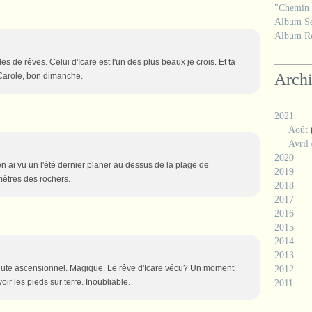
"Chemin d
Album Se
Album Ré
s de rêves. Celui d'Icare est l'un des plus beaux je crois. Et ta
Arch
 Carole, bon dimanche.
2021
Août
Avril
2020
en ai vu un l'été dernier planer au dessus de la plage de
2019
mètres des rochers.
2018
2017
2016
2015
2014
2013
chute ascensionnel. Magique. Le rêve d'Icare vécu? Un moment
2012
oir les pieds sur terre. Inoubliable.
2011