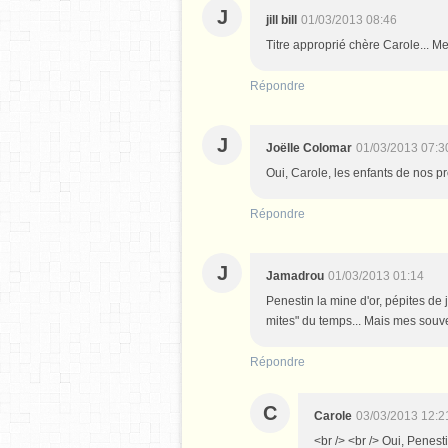
J
jill bill
01/03/2013 08:46
Titre approprié chère Carole... Mer
Répondre
J
Joëlle Colomar
01/03/2013 07:3
Oui, Carole, les enfants de nos p
Répondre
J
Jamadrou
01/03/2013 01:14
Penestin la mine d'or, pépites de je
mites" du temps... Mais mes souven
Répondre
C
Carole
03/03/2013 12:2
<br /> <br /> Oui, Penestin