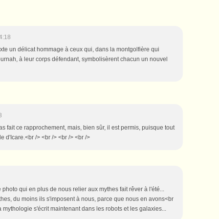
4:18
texte un délicat hommage à ceux qui, dans la montgolfière qui
urnah, à leur corps défendant, symbolisèrent chacun un nouvel
8
pas fait ce rapprochement, mais, bien sûr, il est permis, puisque tout
d'Icare.<br /> <br /> <br /> <br />
e photo qui en plus de nous relier aux mythes fait rêver à l'été...
hes, du moins ils s'imposent à nous, parce que nous en avons<br
a mythologie s'écrit maintenant dans les robots et les galaxies...