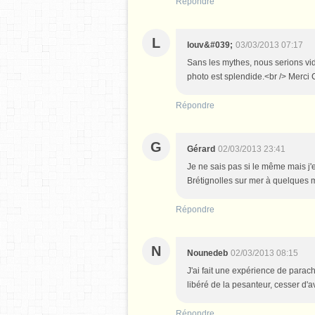
Répondre
L
louv&#039;
03/03/2013 07:17
Sans les mythes, nous serions vide
photo est splendide.<br /> Merci
Répondre
G
Gérard
02/03/2013 23:41
Je ne sais pas si le même mais j'
Brétignolles sur mer à quelques 
Répondre
N
Nounedeb
02/03/2013 08:15
J'ai fait une expérience de para
libéré de la pesanteur, cesser d'av
Répondre