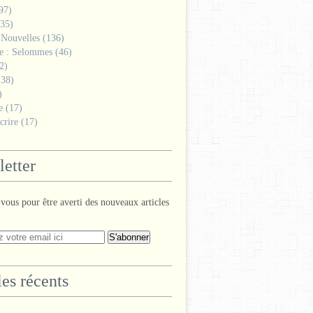
97)
35)
 Nouvelles
(136)
ge : Selommes
(46)
2)
38)
)
e
(17)
crire
(17)
etter
ous pour être averti des nouveaux articles
les récents