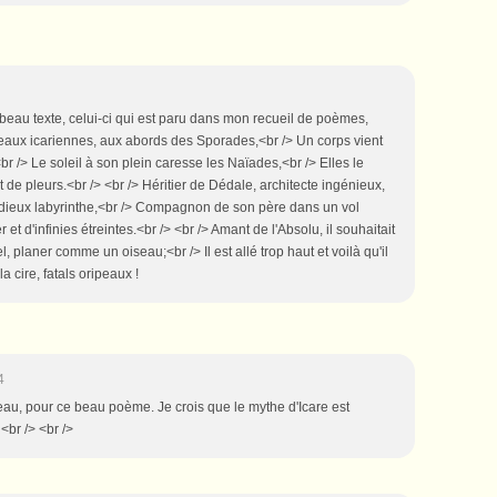
 beau texte, celui-ci qui est paru dans mon recueil de poèmes,
 eaux icariennes, aux abords des Sporades,<br /> Un corps vient
br /> Le soleil à son plein caresse les Naïades,<br /> Elles le
t de pleurs.<br /> <br /> Héritier de Dédale, architecte ingénieux,
'odieux labyrinthe,<br /> Compagnon de son père dans un vol
r et d'infinies étreintes.<br /> <br /> Amant de l'Absolu, il souhaitait
, planer comme un oiseau;<br /> Il est allé trop haut et voilà qu'il
a cire, fatals oripeaux !
4
heau, pour ce beau poème. Je crois que le mythe d'Icare est
<br /> <br />