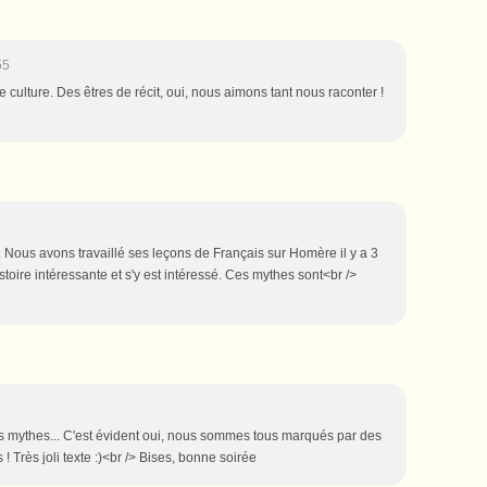
55
culture. Des êtres de récit, oui, nous aimons tant nous raconter !
e. Nous avons travaillé ses leçons de Français sur Homère il y a 3
istoire intéressante et s'y est intéressé. Ces mythes sont<br />
es mythes... C'est évident oui, nous sommes tous marqués par des
! Très joli texte :)<br /> Bises, bonne soirée