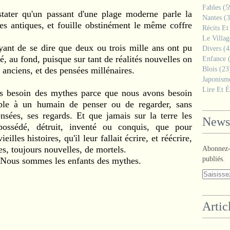
Fables
(5
nstater qu'un passant d'une plage moderne parle la
Nantes
(3
s antiques, et fouille obstinément le même coffre
Récits Et
Le Villa
rayant de se dire que deux ou trois mille ans ont pu
Divers
(4
gé, au fond, puisque sur tant de réalités nouvelles on
Enfance
(
anciens, et des pensées millénaires.
Blois
(23
Japonism
Lire Et É
ns besoin des mythes parce que nous avons besoin
ssible à un humain de penser ou de regarder, sans
ensées, ses regards. Et que jamais sur la terre les
Newsl
ossédé, détruit, inventé ou conquis, que pour
eilles histoires, qu'il leur fallait écrire, et réécrire,
es, toujours nouvelles, de mortels.
Abonnez-v
publiés.
 Nous sommes les enfants des mythes.
Artic