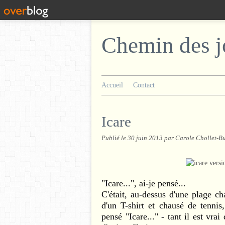
Chemin des j
Accueil
Contact
Icare
Publié le
30 juin 2013
par Carole Chollet-B
"Icare...", ai-je pensé...
C'était, au-dessus d'une plage c
d'un T-shirt et chausé de tennis
pensé "Icare..." - tant il est vr