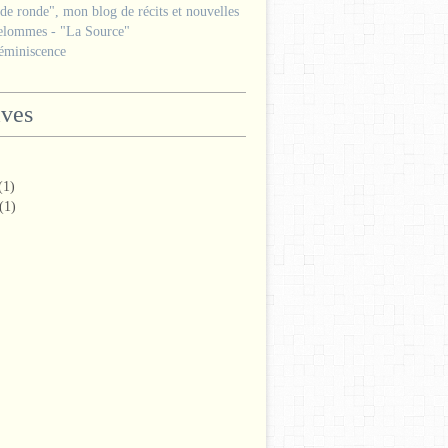
e ronde", mon blog de récits et nouvelles
lommes - "La Source"
miniscence
ives
(1)
(1)