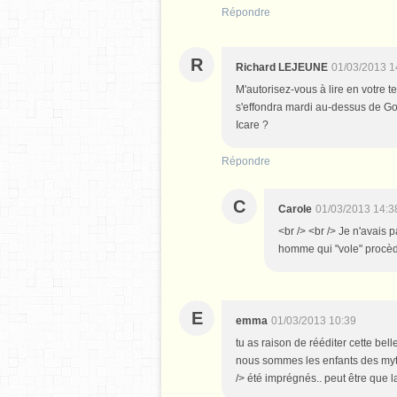
Répondre
R
Richard LEJEUNE
01/03/2013 1
M'autorisez-vous à lire en votre 
s'effondra mardi au-dessus de Go
Icare ?
Répondre
C
Carole
01/03/2013 14:3
<br /> <br /> Je n'avais 
homme qui "vole" procède 
E
emma
01/03/2013 10:39
tu as raison de rééditer cette bell
nous sommes les enfants des myt
/> été imprégnés.. peut être que l