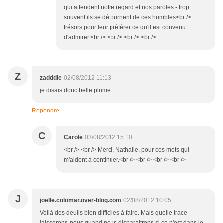
qui attendent notre regard et nos paroles - trop
souvent ils se détournent de ces humbles<br />
trésors pour leur préférer ce qu'il est convenu
d'admirer.<br /> <br /> <br /> <br />
Z
zadddie
02/08/2012 11:13
je disais donc belle plume...
Répondre
C
Carole
03/08/2012 15:10
<br /> <br /> Merci, Nathalie, pour ces mots qui
m'aident à continuer.<br /> <br /> <br /> <br />
J
joelle.colomar.over-blog.com
02/08/2012 10:05
Voilà des deuils bien difficiles à faire. Mais quelle trace
laisserons-nous quand nous disparaitrons si ce n'est dans le