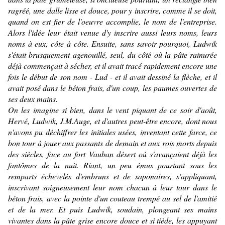
ragréé, une dalle lisse et douce, pour y inscrire, comme il se doit,
quand on est fier de l'oeuvre accomplie, le nom de l'entreprise.
Alors l'idée leur était venue d'y inscrire aussi leurs noms, leurs
noms à eux, côte à côte. Ensuite, sans savoir pourquoi, Ludwik
s'était brusquement agenouillé, seul, du côté où la pâte rainurée
déjà commençait à sécher, et il avait tracé rapidement encore une
fois le début de son nom - Lud - et il avait dessiné la flèche, et il
avait posé dans le béton frais, d'un coup, les paumes ouvertes de
ses deux mains.
On les imagine si bien, dans le vent piquant de ce soir d'août,
Hervé, Ludwik, J.M.Auge, et d'autres peut-être encore, dont nous
n'avons pu déchiffrer les initiales usées, inventant cette farce, ce
bon tour à jouer aux passants de demain et aux rois morts depuis
des siècles, face au fort Vauban désert où s'avançaient déjà les
fantômes de la nuit. Riant, un peu émus pourtant sous les
remparts échevelés d'embruns et de saponaires, s'appliquant,
inscrivant soigneusement leur nom chacun à leur tour dans le
béton frais, avec la pointe d'un couteau trempé au sel de l'amitié
et de la mer. Et puis Ludwik, soudain, plongeant ses mains
vivantes dans la pâte grise encore douce et si tiède, les appuyant