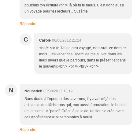
poursuis ton écriture<br /> là où tu te meus. C'est donc aussi
un voyage pour tes lecteurs... Suzâme
Répondre
C
Carole
06/08/2012 21:24
<br /> <br /> J'ai un peu voyagé, c'est vrai, ce dernier
mois... les vacances ! Merci de me suivre dans les
lieux divers que je parcours, dans le présent et dans
le souvenir.<br /> <br /> <br /> <br />
N
Nounedeb
03/08/2012 13:12
Sans doute à l'époque des cavernes, il y avait déjà des
artistes et des tâcherons qui, eux aussi, éprouvaient le besoin
de laisser leur "patte". Grâce à ce texte, un lien se crée avec
ces ancêtres<br /> si semblables à nous!
Répondre