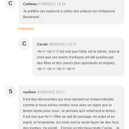
C
Catheau
07/08/2012 18:16
Je préfère ces mains-là à celles des acteurs sur Hollywood
Boulevard...
Répondre
C
Carole
08/08/2012 23:17
<br /> <br /> C'est vrai que l'idée est la même, mais je
crois que ces mains d'artisans ont été posées par
des êtres et des coeurs plus spontanés et simples.
<br /> <br /> <br /> <br />
S
suzâme
05/08/2012 18:17
Il est des découvertes qui nous laissent un instant interdits
comme si nous avions rendez-vous avec un signe que le
temps laisse pour nous. Je pensais qu'il volait tout le temps...
Il est vrai que<br /> l'être se sait de passage, en actes et en
esprit, et l'empreinte, les mots sont la seule façon de dire hors
des tombes, j'ai existé... Encore un très beau texte Carole... Je